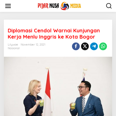
Skip
to
content
Diplomasi Cendol Warnai Kunjungan
Kerja Menlu Inggris ke Kota Bogor
Lilywae
November 12, 2021
Nasional