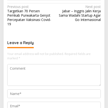
Post
Previous post
Next post
Targetkan 70 Persen
Jabar – Inggris Jalin Kerja
navigation
Pemkab Purwakarta Genjot
Sama Wadahi Startup Agar
Percepatan Vaksinasi Covid-
Go Internasional
19
Leave a Reply
Your email address will not be published.
Required fields are
marked
*