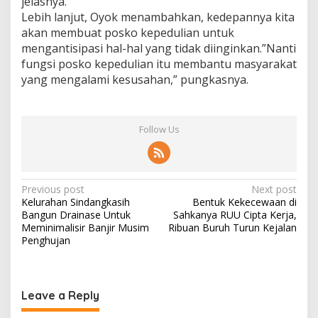
jelasnya.
Lebih lanjut, Oyok menambahkan, kedepannya kita
akan membuat posko kepedulian untuk
mengantisipasi hal-hal yang tidak diinginkan.”Nanti
fungsi posko kepedulian itu membantu masyarakat
yang mengalami kesusahan,” pungkasnya.
Follow Us
Post
Previous post
Next post
Kelurahan Sindangkasih
Bentuk Kekecewaan di
navigation
Bangun Drainase Untuk
Sahkanya RUU Cipta Kerja,
Meminimalisir Banjir Musim
Ribuan Buruh Turun Kejalan
Penghujan
Leave a Reply