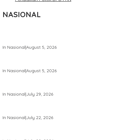
NASIONAL
Wakil Panglima TNI dan Sejumlah Pejabat Negara Terima
Warga Kehormatan dan Brevet Korps Marinir
In Nasional
|
August 5, 2026
Panglima TNI Dampingi Menko Polkam Sampaikan Imbauan
Jaga Kondusivitas Bangsa
In Nasional
|
August 5, 2026
Panglima TNI Hadiri Pelantikan Pamong Praja Muda IPDN
Angkatan XXXIII Tahun 2026
In Nasional
|
July 29, 2026
Panglima TNI Hadiri Upacara Prasetya Perwira (Praspa) TNI
dan Polri Tahun 2026 di Istana Negara
In Nasional
|
July 22, 2026
Panglima TNI Hadiri Sidang Kabinet Paripurna Dipimpin Presiden
RI