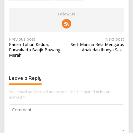
Follow Us
Post
Previous post
Next post
Panen Tahun Kedua,
Serli Marlina Rela Mengurus
navigation
Purwakarta Banjir Bawang
Anak dan Ibunya Sakit
Merah
Leave a Reply
Your email address will not be published.
Required fields are
marked
*