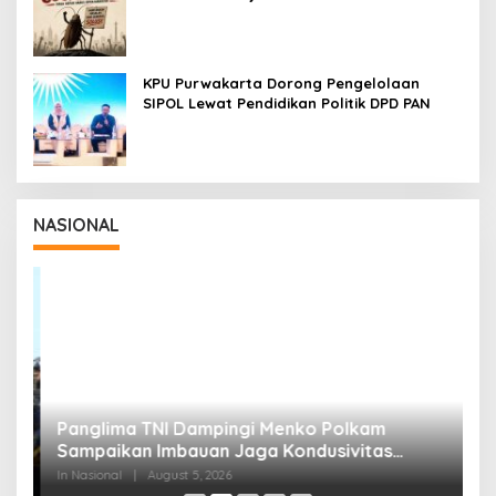
Cockroach di India
KPU Purwakarta Dorong Pengelolaan
SIPOL Lewat Pendidikan Politik DPD PAN
NASIONAL
Panglima TNI Dampingi Menko Polkam
P
Sampaikan Imbauan Jaga Kondusivitas
M
Bangsa
In Nasional
|
August 5, 2026
In