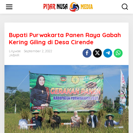
Skip
to
content
Bupati Purwakarta Panen Raya Gabah
Kering Giling di Desa Cirende
Lilywae
September 2, 2022
JABAR