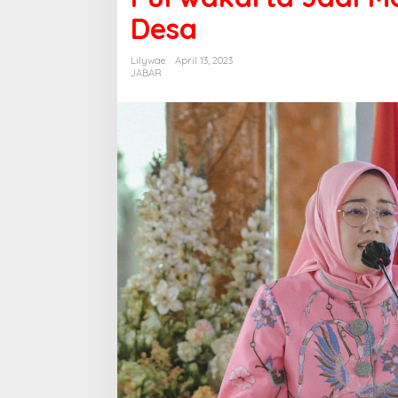
Desa
Lilywae
April 13, 2023
JABAR