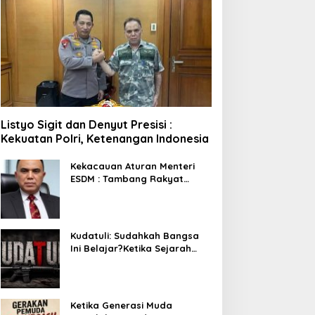
Listyo Sigit dan Denyut Presisi :
Kekuatan Polri, Ketenangan Indonesia
Kekacauan Aturan Menteri
ESDM : Tambang Rakyat
Terancam Bayar Reklamasi
Berkali-kali
Kudatuli: Sudahkah Bangsa
Ini Belajar?Ketika Sejarah
Bukan untuk Diperingati,
tetapi untuk Dihayati
Ketika Generasi Muda