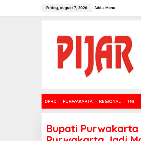
Skip
to
Add a Menu
Friday, August 7, 2026
content
DPRD
PURWAKARTA
REGIONAL
TNI
Bupati Purwakarta
Purwakarta Jadi M