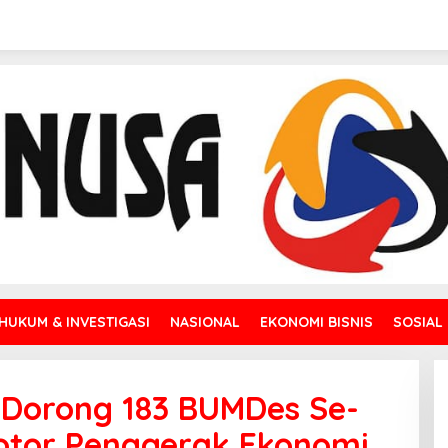
HUKUM & INVESTIGASI
NASIONAL
EKONOMI BISNIS
SOSIAL
 Dorong 183 BUMDes Se-
otor Penggerak Ekonomi