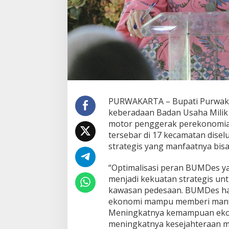
PURWAKARTA – Bupati Purwaka
keberadaan Badan Usaha Milik
motor penggerak perekonomia
tersebar di 17 kecamatan dise
strategis yang manfaatnya bis
“Optimalisasi peran BUMDes y
menjadi kekuatan strategis u
kawasan pedesaan. BUMDes haru
ekonomi mampu memberi manfaa
Meningkatnya kemampuan ekon
meningkatnya kesejahteraan ma