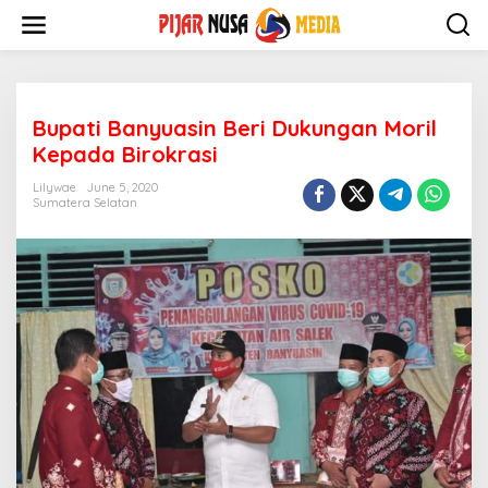
Skip
to
content
Bupati Banyuasin Beri Dukungan Moril
Kepada Birokrasi
Lilywae
June 5, 2020
Sumatera Selatan