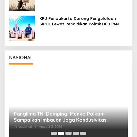
KPU Purwakarta Dorong Pengelolaan
SIPOL Lewat Pendidikan Politik DPD PAN
NASIONAL
Panglima TNI Dampingi Menko Polkam
P
Sampaikan Imbauan Jaga Kondusivitas
M
Bangsa
In Nasional
|
August 5, 2026
In