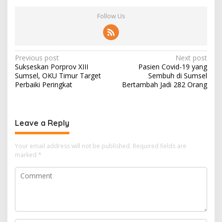
Follow Us
Post
Previous post
Next post
Sukseskan Porprov XIII
Pasien Covid-19 yang
navigation
Sumsel, OKU Timur Target
Sembuh di Sumsel
Perbaiki Peringkat
Bertambah Jadi 282 Orang
Leave a Reply
Your email address will not be published.
Required fields are
marked
*