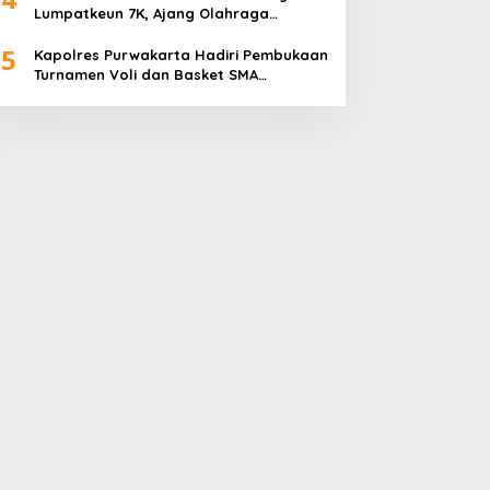
Lumpatkeun 7K, Ajang Olahraga
Sekaligus Promosi Wisata
5
Kapolres Purwakarta Hadiri Pembukaan
Turnamen Voli dan Basket SMA
Indorama Founder’s Day 2026