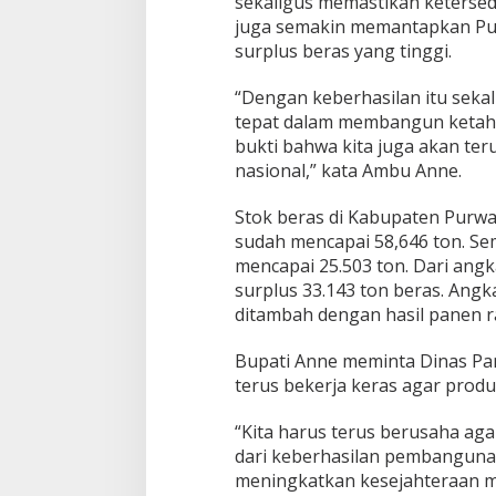
sekaligus memastikan ketersed
juga semakin memantapkan Pur
surplus beras yang tinggi.
“Dengan keberhasilan itu seka
tepat dalam membangun ketaha
bukti bahwa kita juga akan t
nasional,” kata Ambu Anne.
Stok beras di Kabupaten Purwak
sudah mencapai 58,646 ton. S
mencapai 25.503 ton. Dari angk
surplus 33.143 ton beras. Angk
ditambah dengan hasil panen r
Bupati Anne meminta Dinas Pa
terus bekerja keras agar produ
“Kita harus terus berusaha agar
dari keberhasilan pembanguna
meningkatkan kesejahteraan m