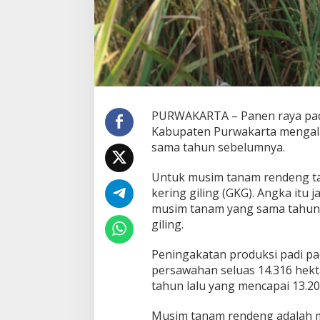
PURWAKARTA – Panen raya padi
Kabupaten Purwakarta mengala
sama tahun sebelumnya.
Untuk musim tanam rendeng tah
kering giling (GKG). Angka itu 
musim tanam yang sama tahun 
giling.
Peningakatan produksi padi pad
persawahan seluas 14.316 hekta
tahun lalu yang mencapai 13.20
Musim tanam rendeng adalah 