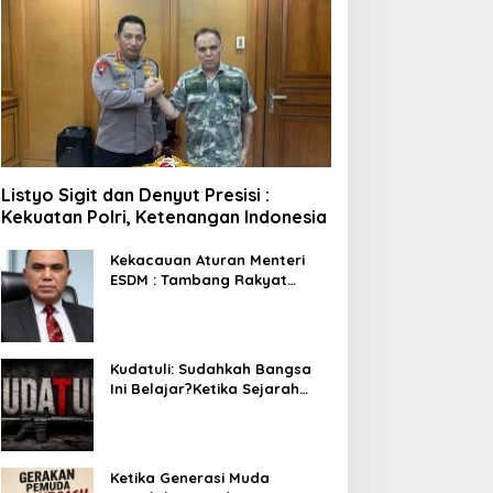
Listyo Sigit dan Denyut Presisi :
Kekuatan Polri, Ketenangan Indonesia
Kekacauan Aturan Menteri
ESDM : Tambang Rakyat
Terancam Bayar Reklamasi
Berkali-kali
Kudatuli: Sudahkah Bangsa
Ini Belajar?Ketika Sejarah
Bukan untuk Diperingati,
tetapi untuk Dihayati
Ketika Generasi Muda