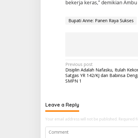
bekerja keras,” demikian Ambu
Bupati Anne: Panen Raya Sukses
Post
Previous post
Disiplin Adalah Nafasku, Itulah Ke
navigation
Satgas YR 142/KJ dan Babinsa Deng
SMPN 1
Leave a Reply
Your email address will not be published.
Required f