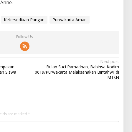
 Anne.
Ketersediaan Pangan
Purwakarta Aman
Follow Us
Next post
kompakan
Bulan Suci Ramadhan, Babinsa Kodim
an Siswa
0619/Purwakarta Melaksanakan Bintahwil di
MTsN
ields are marked
*