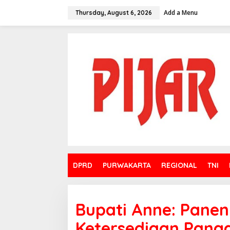
Skip
to
Add a Menu
Thursday, August 6, 2026
content
DPRD
PURWAKARTA
REGIONAL
TNI
Bupati Anne: Panen
Ketersediaan Pan