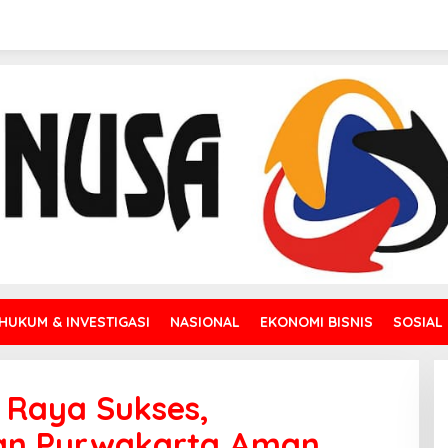
HUKUM & INVESTIGASI
NASIONAL
EKONOMI BISNIS
SOSIAL
 Raya Sukses,
gan Purwakarta Aman