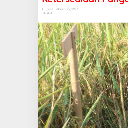
Lilywae
March 29, 2023
JABAR