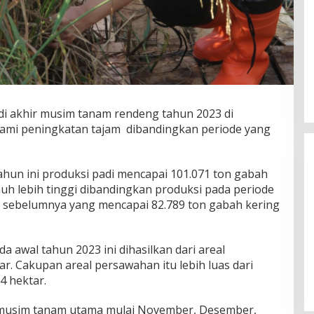
 akhir musim tanam rendeng tahun 2023 di
mi peningkatan tajam dibandingkan periode yang
un ini produksi padi mencapai 101.071 ton gabah
jauh lebih tinggi dibandingkan produksi pada periode
sebelumnya yang mencapai 82.789 ton gabah kering
Wakil Panglima TNI dan Sejumlah
a awal tahun 2023 ini dihasilkan dari areal
Pejabat Negara Terima Warga
r. Cakupan areal persawahan itu lebih luas dari
Kehormatan dan Brevet Korps
In Nasional
|
August 5, 2026
4 hektar.
Marinir
musim tanam utama mulai November, Desember,