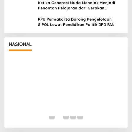
Ketika Generasi Muda Menolak Menjadi
Penonton Pelajaran dari Gerakan
Cockroach di India
KPU Purwakarta Dorong Pengelolaan
SIPOL Lewat Pendidikan Politik DPD PAN
Wakil Panglima TNI dan Sejumlah Pejabat
Negara Terima Warga Kehormatan dan
Brevet Korps Marinir
In Nasional
|
August 5, 2026
NASIONAL
P
S
B
In