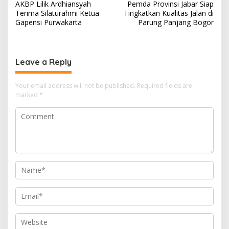
AKBP Lilik Ardhiansyah
Pemda Provinsi Jabar Siap
navigation
Terima Silaturahmi Ketua
Tingkatkan Kualitas Jalan di
Gapensi Purwakarta
Parung Panjang Bogor
Leave a Reply
Your email address will not be published.
Required fields are
marked
*