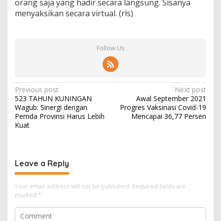
orang saja yang hadir secara langsung. Sisanya
menyaksikan secara virtual. (rls)
Follow Us
Post
Previous post
Next post
523 TAHUN KUNINGAN
Awal September 2021
navigation
Wagub: Sinergi dengan
Progres Vaksinasi Covid-19
Pemda Provinsi Harus Lebih
Mencapai 36,77 Persen
Kuat
Leave a Reply
Your email address will not be published.
Required fields are
marked
*