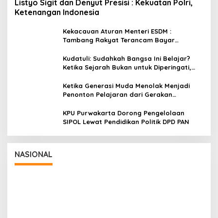
Listyo Sigit dan Denyut Presisi : Kekuatan Polri,
Ketenangan Indonesia
Kekacauan Aturan Menteri ESDM :
Tambang Rakyat Terancam Bayar
Reklamasi Berkali-kali
Kudatuli: Sudahkah Bangsa Ini Belajar?
Ketika Sejarah Bukan untuk Diperingati,
tetapi untuk Dihayati
Ketika Generasi Muda Menolak Menjadi
Penonton Pelajaran dari Gerakan
Cockroach di India
KPU Purwakarta Dorong Pengelolaan
SIPOL Lewat Pendidikan Politik DPD PAN
Panglima TNI Dampingi Menko Polkam
Sampaikan Imbauan Jaga Kondusivitas
Bangsa
In Nasional
|
August 5, 2026
NASIONAL