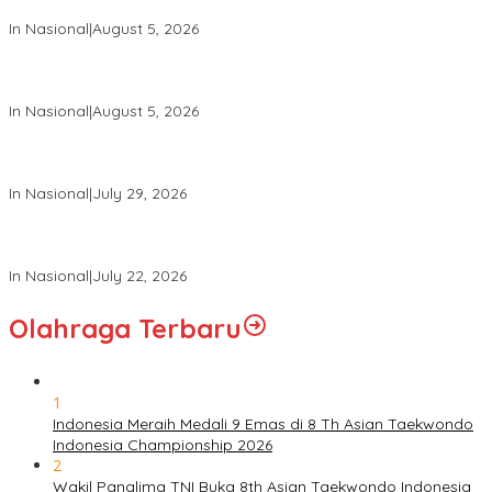
Warga Kehormatan dan Brevet Korps Marinir
In Nasional
|
August 5, 2026
Panglima TNI Dampingi Menko Polkam Sampaikan Imbauan
Jaga Kondusivitas Bangsa
In Nasional
|
August 5, 2026
Panglima TNI Hadiri Pelantikan Pamong Praja Muda IPDN
Angkatan XXXIII Tahun 2026
In Nasional
|
July 29, 2026
Panglima TNI Hadiri Upacara Prasetya Perwira (Praspa) TNI
dan Polri Tahun 2026 di Istana Negara
In Nasional
|
July 22, 2026
Olahraga Terbaru
1
Indonesia Meraih Medali 9 Emas di 8 Th Asian Taekwondo
Indonesia Championship 2026
2
Wakil Panglima TNI Buka 8th Asian Taekwondo Indonesia