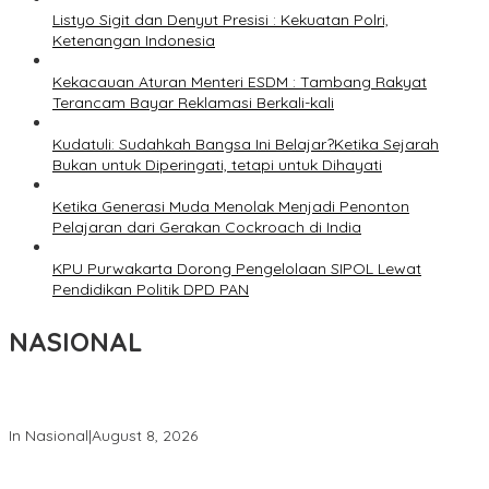
Listyo Sigit dan Denyut Presisi : Kekuatan Polri,
Ketenangan Indonesia
Kekacauan Aturan Menteri ESDM : Tambang Rakyat
Terancam Bayar Reklamasi Berkali-kali
Kudatuli: Sudahkah Bangsa Ini Belajar?Ketika Sejarah
Bukan untuk Diperingati, tetapi untuk Dihayati
Ketika Generasi Muda Menolak Menjadi Penonton
Pelajaran dari Gerakan Cockroach di India
KPU Purwakarta Dorong Pengelolaan SIPOL Lewat
Pendidikan Politik DPD PAN
NASIONAL
Wapang TNI Tinjau Kesiapan Yonif TP di Sumatera Utara
In Nasional
|
August 8, 2026
Wakil Panglima TNI dan Sejumlah Pejabat Negara Terima