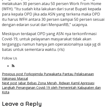
melakukan 30 persen atau 50 persen Work From Home
(WFH). “Itu sudah kita lakukan dari surat Bupati kepada
para kepala OPD jika ada ASN yang terkena maka OPD
itu harus WFH antara 30 persen sampai 50 persen sesuai
dengan edaran surat dari MenpanRB,” ucapnya.
Meskipun terdapat OPD yang ASN nya terkonfirmasi
Covid-19, untuk pelayanan masyarakat tidak akan
terganggu namun hanya jam operasionalnya saja yg di
batas untuk sementara waktu. (rls)
Follow Us
Post
Previous post
Forkopimda Purwakarta Pantau Pelaksanaan
Vaksinasi Massal
navigation
Next post
Jabar Bebas Zona Merah, Ridwan Kamil Apresiasi
Langkah Penanganan Covid-19 oleh Pemerintah Kabupaten dan
Kota
Leave a Reply