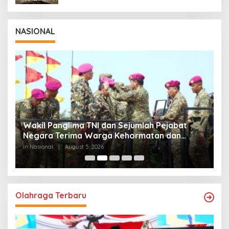
NASIONAL
Wakil Panglima TNI dan Sejumlah Pejabat
P
Negara Terima Warga Kehormatan dan
S
Brevet Korps Marinir
B
In Nasional
|
August 5, 2026
In
Olahraga Terbaru