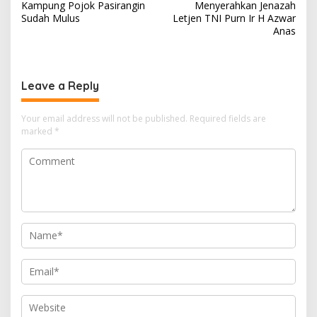
navigation
Kampung Pojok Pasirangin
Menyerahkan Jenazah
Sudah Mulus
Letjen TNI Purn Ir H Azwar
Anas
Leave a Reply
Your email address will not be published.
Required fields are
marked
*