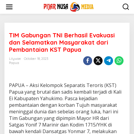
Skip
to
content
TIM Gabungan TNI Berhasil Evakuasi
dan Selamatkan Masyarakat dari
Pembantaian KST Papua
Lilywae
October 18, 2023
Papua
PAPUA – Aksi Kelompok Separatis Teroris (KST)
Papua yang brutal dan sadis kembali terjadi di Kali
Ei Kabupaten Yahukimo. Pasca kejadian
pembantaian dengan korban Tujuh masyarakat
meninggal dunia dan sebelas orang luka, hari ini
Tim Gabungan yang dipimpin Mayor HR dari
Satgas Yonif 7 Marinir dan Kodim 1715/YHK di
bawah kendali Dansatgas Yonmar 7, melakukan