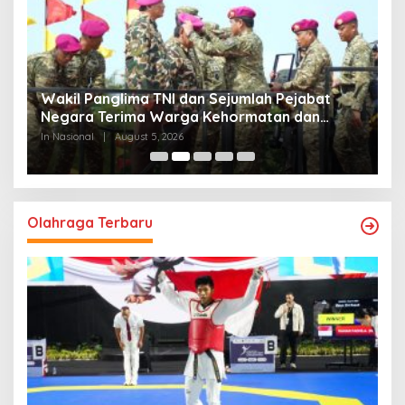
Wakil Panglima TNI dan Sejumlah Pejabat
P
Negara Terima Warga Kehormatan dan
S
Brevet Korps Marinir
B
In Nasional
|
August 5, 2026
In
Olahraga Terbaru