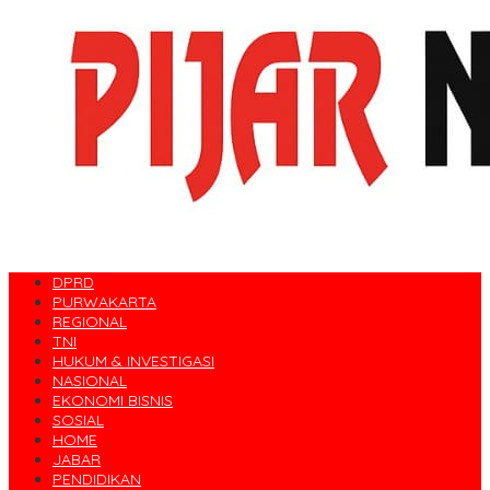
DPRD
PURWAKARTA
REGIONAL
TNI
HUKUM & INVESTIGASI
NASIONAL
EKONOMI BISNIS
SOSIAL
HOME
JABAR
PENDIDIKAN