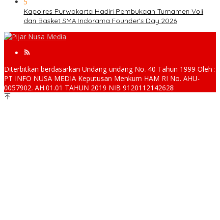
5
Kapolres Purwakarta Hadiri Pembukaan Turnamen Voli
dan Basket SMA Indorama Founder’s Day 2026
Diterbitkan berdasarkan Undang-undang No. 40 Tahun 1999 Oleh :
PT INFO NUSA MEDIA Keputusan Menkum HAM RI No. AHU-
0057902. AH.01.01 TAHUN 2019 NIB 9120112142628