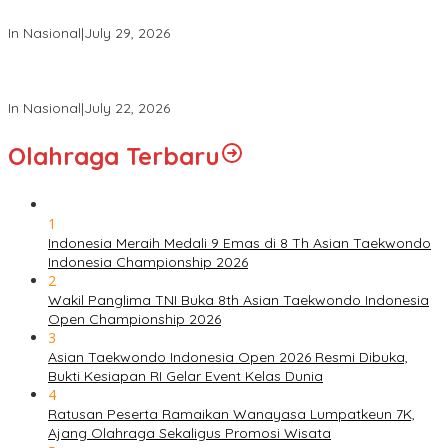
Angkatan XXXIII Tahun 2026
In Nasional
|
July 29, 2026
Panglima TNI Hadiri Upacara Prasetya Perwira (Praspa) TNI
dan Polri Tahun 2026 di Istana Negara
In Nasional
|
July 22, 2026
Olahraga Terbaru
1
Indonesia Meraih Medali 9 Emas di 8 Th Asian Taekwondo
Indonesia Championship 2026
2
Wakil Panglima TNI Buka 8th Asian Taekwondo Indonesia
Open Championship 2026
3
Asian Taekwondo Indonesia Open 2026 Resmi Dibuka,
Bukti Kesiapan RI Gelar Event Kelas Dunia
4
Ratusan Peserta Ramaikan Wanayasa Lumpatkeun 7K,
Ajang Olahraga Sekaligus Promosi Wisata