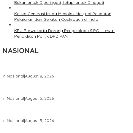
Bukan untuk Diperingati, tetapi untuk Dihayati
Ketika Generasi Muda Menolak Menjadi Penonton
Pelajaran dari Gerakan Cockroach di India
KPU Purwakarta Dorong Pengelolaan SIPOL Lewat
Pendidikan Politik DPD PAN
NASIONAL
Wapang TNI Tinjau Kesiapan Yonif TP di Sumatera Utara
In Nasional
|
August 8, 2026
Wakil Panglima TNI dan Sejumlah Pejabat Negara Terima
Warga Kehormatan dan Brevet Korps Marinir
In Nasional
|
August 5, 2026
Panglima TNI Dampingi Menko Polkam Sampaikan Imbauan
Jaga Kondusivitas Bangsa
In Nasional
|
August 5, 2026
Panglima TNI Hadiri Pelantikan Pamong Praja Muda IPDN