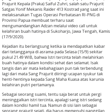
Prajurit Kepala (Praka) Saiful Zuhri, salah satu Prajurit
Satgas Yonif Mekanis Raider 413 Kostrad yang saat ini
melaksanakan Tugas Operasi Perbatasan RI-PNG di
Provinsi Papua membuat terharu saat
mengumandangkan Adzan melalui video call untuk
kelahiran buah hatinya di Sukoharjo, Jawa Tengah, Kamis
(17/9/2020).
Kejadian itu berlangsung ketika ia mendapatkan kabar
dari tetangganya di asrama pada Selasa (15/9) sekitar
pukul 21.49 WIB, bahwa Istri tercinta telah melahirkan
buah hatinya dalam kondisi sehat dan selamat. Isak
tangis dan air mata kebahagiaan pun tak terbendung
lagi dari mata Sang Prajurit diiringi ucapan syukur tak
henti-hentinya kepada Sang Maha Kuasa atas karunia
kelahiran putri pertamanya.
Sebagai seorang suami, tentu saja berat untuk pergi
meninggalkan istri tercinta, apalagi sang istri sedang
dalam kondisi hamil tua. Namun di sisi lain sebagai
seorang prajurit sejati, dia harus memenuhi panggilan