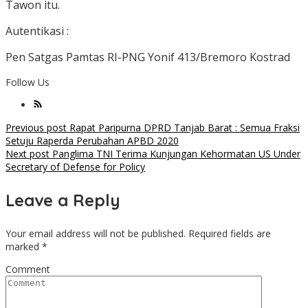
Tawon itu.
Autentikasi :
Pen Satgas Pamtas RI-PNG Yonif 413/Bremoro Kostrad
Follow Us
Post
Previous post
Rapat Paripurna DPRD Tanjab Barat : Semua Fraksi
Setuju Raperda Perubahan APBD 2020
navigation
Next post
Panglima TNI Terima Kunjungan Kehormatan US Under
Secretary of Defense for Policy
Leave a Reply
Your email address will not be published.
Required fields are
marked
*
Comment