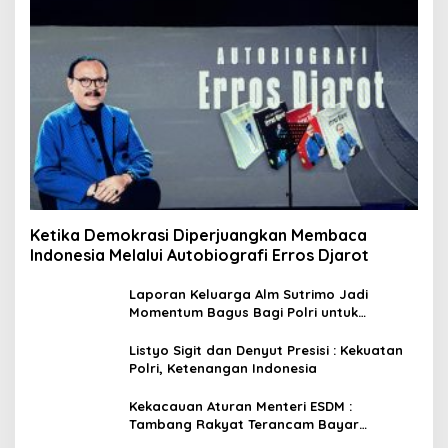
Ketika Demokrasi Diperjuangkan Membaca
Indonesia Melalui Autobiografi Erros Djarot
Laporan Keluarga Alm Sutrimo Jadi
Momentum Bagus Bagi Polri untuk
Menyempurnakan Capaian Setelah
Membongkar Kasus Febrie
Listyo Sigit dan Denyut Presisi : Kekuatan
Polri, Ketenangan Indonesia
Kekacauan Aturan Menteri ESDM :
Tambang Rakyat Terancam Bayar
Reklamasi Berkali-kali