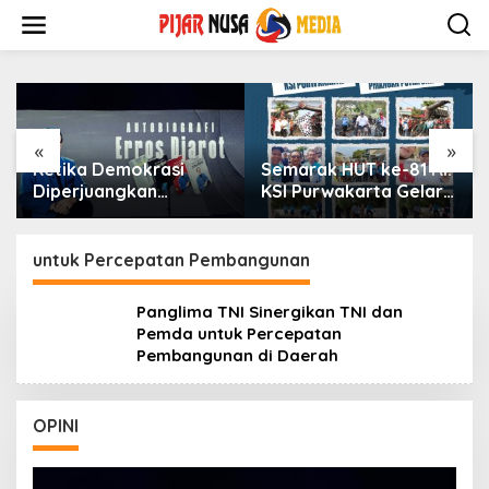
Skip
to
content
«
»
okrasi
Semarak HUT ke-81 RI:
Laporan Kelua
kan
KSI Purwakarta Gelar
Sutrimo Jadi
ndonesia
Gobar Kemerdekaan
Momentum Bag
obiografi
Bersama Bupati
Bagi Polri untu
t
Menyempurnak
untuk Percepatan Pembangunan
Capaian Setela
Membongkar K
Panglima TNI Sinergikan TNI dan
Febrie
Pemda untuk Percepatan
Pembangunan di Daerah
OPINI