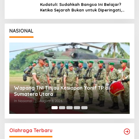
Kudatuli: Sudahkah Bangsa Ini Belajar?
Ketika Sejarah Bukan untuk Diperingati,
tetapi untuk Dihayati
NASIONAL
g TNI Tinjau Kesiapan Yonif TP di
Wakil Pangli
tera Utara
Negara Teri
Brevet Korps
onal
|
August 8, 2026
In Nasional
|
Aug
Olahraga Terbaru