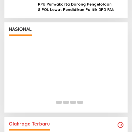
KPU Purwakarta Dorong Pengelolaan
SIPOL Lewat Pendidikan Politik DPD PAN
t
NASIONAL
Panglima TNI Dampingi Menko Polkam
Sampaikan Imbauan Jaga Kondusivitas
Bangsa
In Nasional
|
August 5, 2026
Olahraga Terbaru