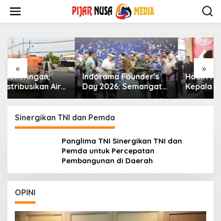
Skip
to
content
«
»
Indorama Founder’s
Hadiri Purnabakti
Day 2026: Semangat
Kepala SLB Negeri
Kebersamaan dan
Purwakarta, Polres
Kepedulian untuk
Perkuat Sinergi untuk
Purwakarta
Pendidikan Inklusif dan
Sinergikan TNI dan Pemda
Pelayanan Humanis
Panglima TNI Sinergikan TNI dan
Pemda untuk Percepatan
Pembangunan di Daerah
OPINI