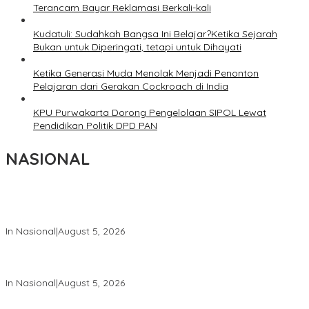
Terancam Bayar Reklamasi Berkali-kali
Kudatuli: Sudahkah Bangsa Ini Belajar?Ketika Sejarah
Bukan untuk Diperingati, tetapi untuk Dihayati
Ketika Generasi Muda Menolak Menjadi Penonton
Pelajaran dari Gerakan Cockroach di India
KPU Purwakarta Dorong Pengelolaan SIPOL Lewat
Pendidikan Politik DPD PAN
NASIONAL
Wakil Panglima TNI dan Sejumlah Pejabat Negara Terima
Warga Kehormatan dan Brevet Korps Marinir
In Nasional
|
August 5, 2026
Panglima TNI Dampingi Menko Polkam Sampaikan Imbauan
Jaga Kondusivitas Bangsa
In Nasional
|
August 5, 2026
Panglima TNI Hadiri Pelantikan Pamong Praja Muda IPDN