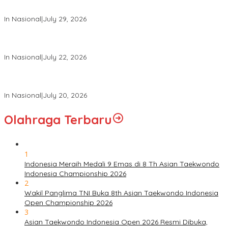
Angkatan XXXIII Tahun 2026
In Nasional
|
July 29, 2026
Panglima TNI Hadiri Upacara Prasetya Perwira (Praspa) TNI
dan Polri Tahun 2026 di Istana Negara
In Nasional
|
July 22, 2026
Panglima TNI Hadiri Sidang Kabinet Paripurna Dipimpin Presiden
RI
In Nasional
|
July 20, 2026
Olahraga Terbaru
1
Indonesia Meraih Medali 9 Emas di 8 Th Asian Taekwondo
Indonesia Championship 2026
2
Wakil Panglima TNI Buka 8th Asian Taekwondo Indonesia
Open Championship 2026
3
Asian Taekwondo Indonesia Open 2026 Resmi Dibuka,