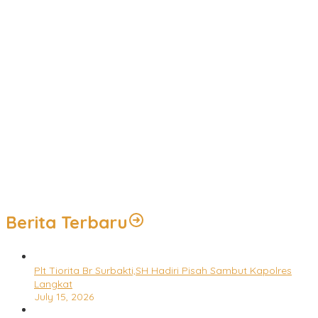
Sambut Kemerdekaan, Satlinmas se-Campaka Gelar Lomba
Peraturan Baris Berbaris
Cegah Kecelakaan, Satlantas Purwakarta Gencar Sosialisasi di
Kawasan Industri Bukit Indah
Peduli Kekeringan, Polri Distribusikan Air Bersih di Kampung
Cikopak Purwakarta
Indorama Founder’s Day 2026: Semangat Kebersamaan dan
Kepedulian untuk Purwakarta
Hadiri Purnabakti Kepala SLB Negeri Purwakarta, Polres Perkuat
Sinergi untuk Pendidikan Inklusif dan Pelayanan Humanis
Berita Terbaru
Plt Tiorita Br Surbakti,SH Hadiri Pisah Sambut Kapolres
Langkat
July 15, 2026