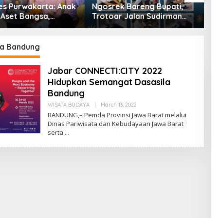
k Bareng Bupati,
Polres Purwakarta Perkuat
W
r Jalan Sudirman
Sinergi dengan Da’i
S
arta Kembali
Kamtibmas melalui Focus
T
ng
Group Discussion Demi
d
Wujudkan Kamtibmas
la Bandung
Kondusif
Jabar CONNECTI:CITY 2022
Hidupkan Semangat Dasasila
Bandung
By
WISATA BUDAYA
|
March 13, 2022
Lilywae
BANDUNG,– Pemda Provinsi Jawa Barat melalui
Dinas Pariwisata dan Kebudayaan Jawa Barat
serta