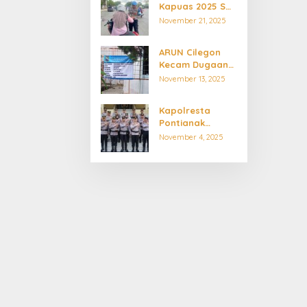
Kapuas 2025 Sat
Desa
Lantas Polresta
November 21, 2025
Pontianak
Berikan 43 Tilang
ARUN Cilegon
dan 22 Teguran
Kecam Dugaan
Pelanggaran
November 13, 2025
Regulasi
Pengadaan
Kapolresta
Barang dan
Pontianak
Jasa
Semangat AKP
November 4, 2025
Nursadi Jadi
Teladan Bagi
Personel Muda