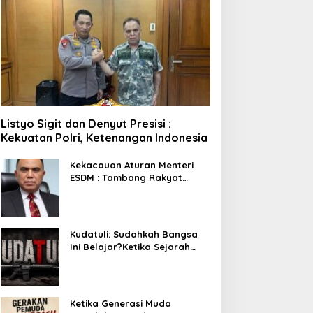
akil Panglima TNI dan
Lewat Program Pandawa
ejumlah Pejabat Negara
Purwa, Pemkab
erima Warga Kehormatan
Purwakarta Komitmen Tak
an Brevet Korps Marinir
Ada Anak Tertinggal
Sekolah
Listyo Sigit dan Denyut Presisi :
Kekuatan Polri, Ketenangan Indonesia
Kekacauan Aturan Menteri
ESDM : Tambang Rakyat
Terancam Bayar Reklamasi
Berkali-kali
Kudatuli: Sudahkah Bangsa
Ini Belajar?Ketika Sejarah
Bukan untuk Diperingati,
tetapi untuk Dihayati
Ketika Generasi Muda