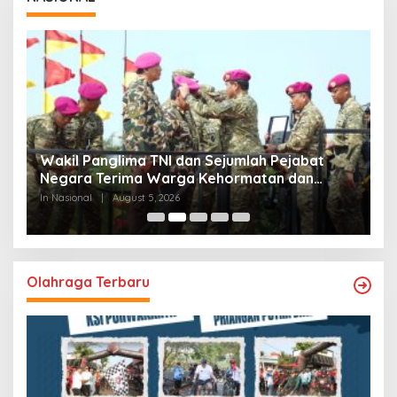
Wakil Panglima TNI dan Sejumlah Pejabat
P
Negara Terima Warga Kehormatan dan
S
Brevet Korps Marinir
B
In Nasional
|
August 5, 2026
In
Olahraga Terbaru