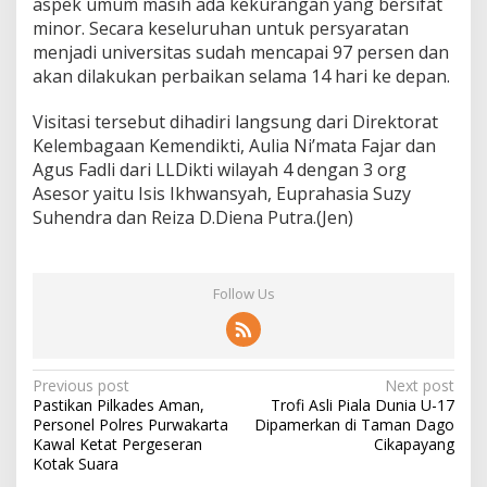
aspek umum masih ada kekurangan yang bersifat
minor. Secara keseluruhan untuk persyaratan
menjadi universitas sudah mencapai 97 persen dan
akan dilakukan perbaikan selama 14 hari ke depan.
Visitasi tersebut dihadiri langsung dari Direktorat
Kelembagaan Kemendikti, Aulia Ni’mata Fajar dan
Agus Fadli dari LLDikti wilayah 4 dengan 3 org
Asesor yaitu Isis Ikhwansyah, Euprahasia Suzy
Suhendra dan Reiza D.Diena Putra.(Jen)
Follow Us
Post
Previous post
Next post
Pastikan Pilkades Aman,
Trofi Asli Piala Dunia U-17
navigation
Personel Polres Purwakarta
Dipamerkan di Taman Dago
Kawal Ketat Pergeseran
Cikapayang
Kotak Suara