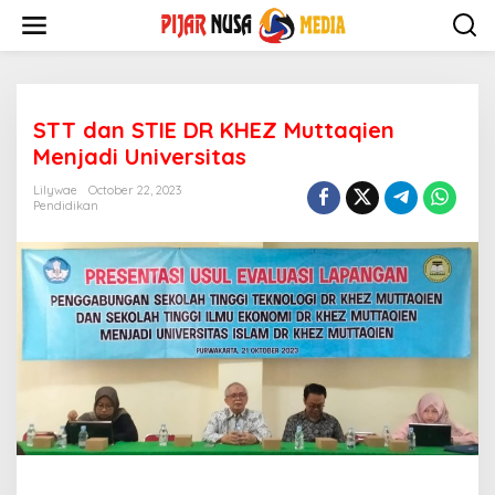
Skip
to
content
STT dan STIE DR KHEZ Muttaqien
Menjadi Universitas
Lilywae
October 22, 2023
Pendidikan