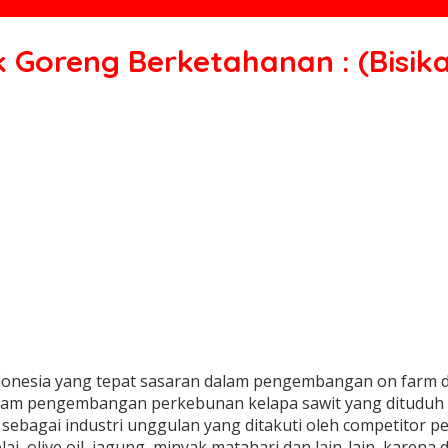
k Goreng Berketahanan : (Bisik
donesia yang tepat sasaran dalam pengembangan on farm 
lam pengembangan perkebunan kelapa sawit yang dituduh 
 sebagai industri unggulan yang ditakuti oleh competitor p
ai, olive oil, jagung, minyak matahari dan lain-lain, karen