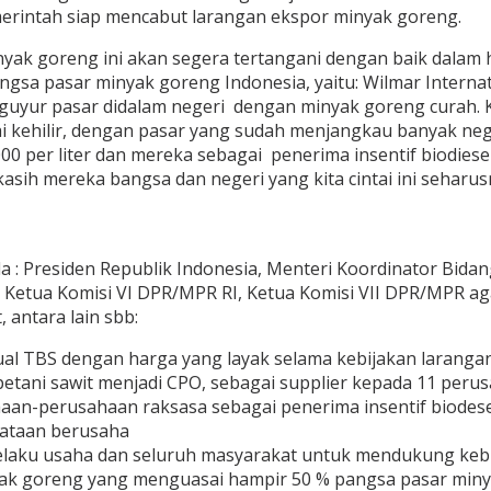
erintah siap mencabut larangan ekspor minyak goreng.
ak goreng ini akan segera tertangani dengan baik dalam h
sa pasar minyak goreng Indonesia, yaitu: Wilmar Internat
ngguyur pasar didalam negeri dengan minyak goreng curah.
pai kehilir, dengan pasar yang sudah menjangkau banyak neg
00 per liter dan mereka sebagai penerima insentif biodies
asih mereka bangsa dan negeri yang kita cintai ini sehar
 : Presiden Republik Indonesia, Menteri Koordinator Bida
 Ketua Komisi VI DPR/MPR RI, Ketua Komisi VII DPR/MPR 
 antara lain sbb:
l TBS dengan harga yang layak selama kebijakan larangan 
ani sawit menjadi CPO, sebagai supplier kepada 11 perusa
n-perusahaan raksasa sebagai penerima insentif biodesel p
ataan berusaha
pelaku usaha dan seluruh masyarakat untuk mendukung keb
yak goreng yang menguasai hampir 50 % pangsa pasar miny