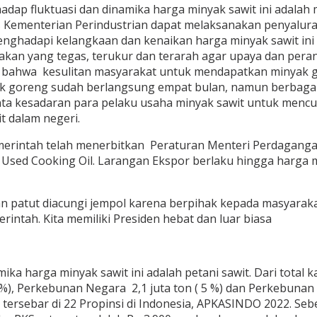
adap fluktuasi dan dinamika harga minyak sawit ini adal
Kementerian Perindustrian dapat melaksanakan penyaluran
nghadapi kelangkaan dan kenaikan harga minyak sawit ini
kan yang tegas, terukur dan terarah agar upaya dan peranan
 bahwa kesulitan masyarakat untuk mendapatkan minyak go
ak goreng sudah berlangsung empat bulan, namun berbagai
inta kesadaran para pelaku usaha minyak sawit untuk menc
t dalam negeri.
Pemerintah telah menerbitkan Peraturan Menteri Perdagang
 Used Cooking Oil. Larangan Ekspor berlaku hingga harga 
an patut diacungi jempol karena berpihak kepada masyaraka
intah. Kita memiliki Presiden hebat dan luar biasa
a harga minyak sawit ini adalah petani sawit. Dari total 
), Perkebunan Negara 2,1 juta ton ( 5 %) dan Perkebunan b
 tersebar di 22 Propinsi di Indonesia, APKASINDO 2022. Se