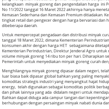
kelangkaan minyak goreng dan pengendalian harga ini 
No 11/2022 tanggal 16 Maret 2022 akhirnya hanya meneta
Kemasan Sederhana dan Kemasan Premium ditiadakan. Kebi
tingkat retail dan pengecer dengan harga bervariasi dan
dibeberapa daerah.
Untuk mempercepat pengadaan dan distribusi minyak cur
tanggal 18 Maret 2022, dimana Kementerian Perindustrian
konsumen akhir dengan harga HET sebagaimana ditetapkan
Kementerian Perindustrian, Direktur Jenderal Agro untu
volume minyak goreng 14 ribu ton per hari. Diharapkan 
Pemerintah untuk menyediakan minyak goreng curah denga
Menghilangnya minyak goreng dipasar dalam negeri, tela
luar biasa baik dipasar global bahkan yang paling meny
komoditas strategis industri yang menyangkut hajat hid
energy, telah digunakan sebagai komoditas politik berbaga
dan pihak lainnya yang ada didalam negeri untuk mendap
Bahkan dapat diduga ada campur tangan dari kepentingan
berhubungan dengan persaingan minyak nabati dunia da