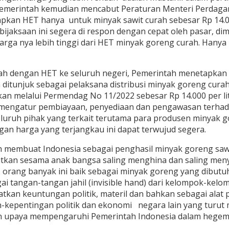
Pemerintah kemudian mencabut Peraturan Menteri Perdag
pkan HET hanya untuk minyak sawit curah sebesar Rp 14.00
jaksaan ini segera di respon dengan cepat oleh pasar, di
 harga nya lebih tinggi dari HET minyak goreng curah. Han
ah dengan HET ke seluruh negeri, Pemerintah menetapkan
 ditunjuk sebagai pelaksana distribusi minyak goreng cura
 melalui Permendag No 11/2022 sebesar Rp 14.000 per lite
k mengatur pembiayaan, penyediaan dan pengawasan terhad
seluruh pihak yang terkait terutama para produsen minya
n harga yang terjangkau ini dapat terwujud segera.
h membuat Indonesia sebagai penghasil minyak goreng saw
akitkan sesama anak bangsa saling menghina dan saling me
up orang banyak ini baik sebagai minyak goreng yang dibu
i tangan-tangan jahil (invisible hand) dari kelompok-kelomp
atkan keuntungan politik, materil dan bahkan sebagai ala
-kepentingan politik dan ekonomi negara lain yang turut 
n upaya mempengaruhi Pemerintah Indonesia dalam hegemo