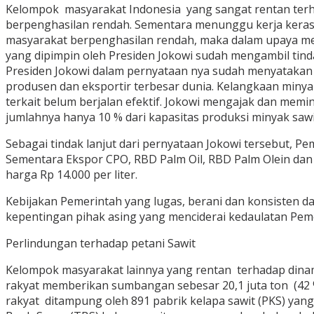
Kelompok masyarakat Indonesia yang sangat rentan terh
berpenghasilan rendah. Sementara menunggu kerja keras 
masyarakat berpenghasilan rendah, maka dalam upaya me
yang dipimpin oleh Presiden Jokowi sudah mengambil tinda
Presiden Jokowi dalam pernyataan nya sudah menyatakan
produsen dan eksportir terbesar dunia. Kelangkaan miny
terkait belum berjalan efektif. Jokowi mengajak dan mem
jumlahnya hanya 10 % dari kapasitas produksi minyak sawi
Sebagai tindak lanjut dari pernyataan Jokowi tersebut, 
Sementara Ekspor CPO, RBD Palm Oil, RBD Palm Olein dan
harga Rp 14.000 per liter.
Kebijakan Pemerintah yang lugas, berani dan konsisten d
kepentingan pihak asing yang menciderai kedaulatan Pemer
Perlindungan terhadap petani Sawit
Kelompok masyarakat lainnya yang rentan terhadap dinamik
rakyat memberikan sumbangan sebesar 20,1 juta ton (42 %
rakyat ditampung oleh 891 pabrik kelapa sawit (PKS) yang