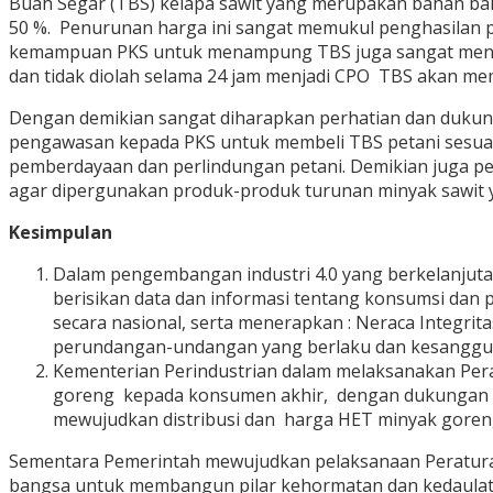
Buah Segar (TBS) kelapa sawit yang merupakan bahan bak
50 %. Penurunan harga ini sangat memukul penghasilan p
kemampuan PKS untuk menampung TBS juga sangat menentu
dan tidak diolah selama 24 jam menjadi CPO TBS akan m
Dengan demikian sangat diharapkan perhatian dan dukung
pengawasan kepada PKS untuk membeli TBS petani sesuai
pemberdayaan dan perlindungan petani. Demikian juga pe
agar dipergunakan produk-produk turunan minyak sawit yang
Kesimpulan
Dalam pengembangan industri 4.0 yang berkelanjut
berisikan data dan informasi tentang konsumsi dan
secara nasional, serta menerapkan : Neraca Integri
perundangan-undangan yang berlaku dan kesanggupa
Kementerian Perindustrian dalam melaksanakan Pera
goreng kepada konsumen akhir, dengan dukungan ker
mewujudkan distribusi dan harga HET minyak goreng c
Sementara Pemerintah mewujudkan pelaksanaan Peratura
bangsa untuk membangun pilar kehormatan dan kedaulata