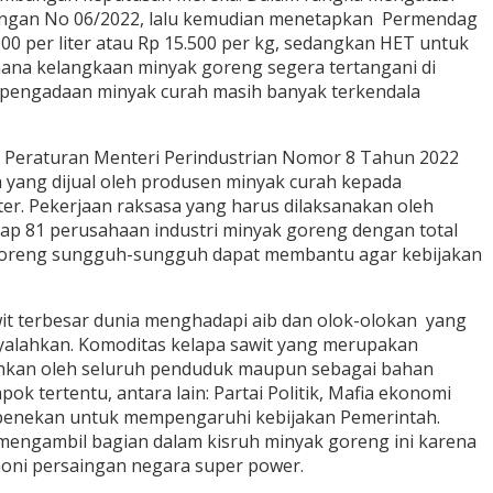
angan No 06/2022, lalu kemudian menetapkan Permendag
0 per liter atau Rp 15.500 per kg, sedangkan HET untuk
mana kelangkaan minyak goreng segera tertangani di
ya pengadaan minyak curah masih banyak terkendala
 Peraturan Menteri Perindustrian Nomor 8 Tahun 2022
h yang dijual oleh produsen minyak curah kepada
r. Pekerjaan raksasa yang harus dilaksanakan oleh
ap 81 perusahaan industri minyak goreng dengan total
k goreng sungguh-sungguh dapat membantu agar kebijakan
it terbesar dunia menghadapi aib dan olok-olokan yang
nyalahkan. Komoditas kelapa sawit yang merupakan
tuhkan oleh seluruh penduduk maupun sebagai bahan
ok tertentu, antara lain: Partai Politik, Mafia ekonomi
t penekan untuk mempengaruhi kebijakan Pemerintah.
mengambil bagian dalam kisruh minyak goreng ini karena
ni persaingan negara super power.