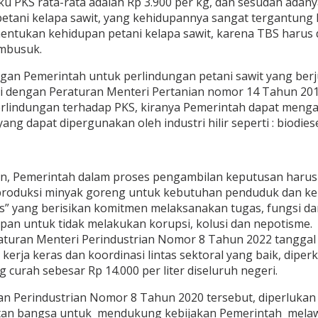
u PKS rata-rata adalah Rp 3.900 per kg, dan sesudah adan
etani kelapa sawit, yang kehidupannya sangat tergantung 
kan kehidupan petani kelapa sawit, karena TBS harus di
embusuk.
an Pemerintah untuk perlindungan petani sawit yang berju
 dengan Peraturan Menteri Pertanian nomor 14 Tahun 201
rlindungan terhadap PKS, kiranya Pemerintah dapat menga
 dapat dipergunakan oleh industri hilir seperti : biodiesel
an, Pemerintah dalam proses pengambilan keputusan haru
 produksi minyak goreng untuk kebutuhan penduduk dan kep
tas” yang berisikan komitmen melaksanakan tugas, fungsi 
n untuk tidak melakukan korupsi, kolusi dan nepotisme.
turan Menteri Perindustrian Nomor 8 Tahun 2022 tanggal 
ja keras dan koordinasi lintas sektoral yang baik, diper
urah sebesar Rp 14.000 per liter diseluruh negeri.
n Perindustrian Nomor 8 Tahun 2020 tersebut, diperluka
n bangsa untuk mendukung kebijakan Pemerintah melawan 