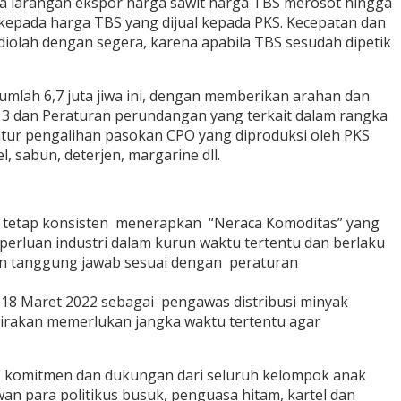
ya larangan ekspor harga sawit harga TBS merosot hingga
kepada harga TBS yang dijual kepada PKS. Kecepatan dan
olah dengan segera, karena apabila TBS sesudah dipetik
mlah 6,7 juta jiwa ini, dengan memberikan arahan dan
3 dan Peraturan perundangan yang terkait dalam rangka
tur pengalihan pasokan CPO yang diproduksi oleh PKS
, sabun, deterjen, margarine dll.
s tetap konsisten menerapkan “Neraca Komoditas” yang
erluan industri dalam kurun waktu tertentu dan berlaku
dan tanggung jawab sesuai dengan peraturan
18 Maret 2022 sebagai pengawas distribusi minyak
kirakan memerlukan jangka waktu tertentu agar
n komitmen dan dukungan dari seluruh kelompok anak
para politikus busuk, penguasa hitam, kartel dan