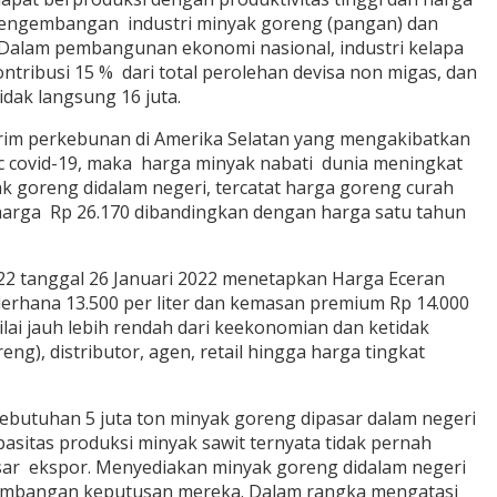
 pengembangan industri minyak goreng (pangan) dan
i. Dalam pembangunan ekonomi nasional, industri kelapa
tribusi 15 % dari total perolehan devisa non migas, dan
dak langsung 16 juta.
trim perkebunan di Amerika Selatan yang mengakibatkan
c covid-19, maka harga minyak nabati dunia meningkat
k goreng didalam negeri, tercatat harga goreng curah
 harga Rp 26.170 dibandingkan dengan harga satu tahun
22 tanggal 26 Januari 2022 menetapkan Harga Eceran
derhana 13.500 per liter dan kemasan premium Rp 14.000
lai jauh lebih rendah dari keekonomian dan ketidak
, distributor, agen, retail hingga harga tingkat
ebutuhan 5 juta ton minyak goreng dipasar dalam negeri
pasitas produksi minyak sawit ternyata tidak pernah
ar ekspor. Menyediakan minyak goreng didalam negeri
timbangan keputusan mereka. Dalam rangka mengatasi