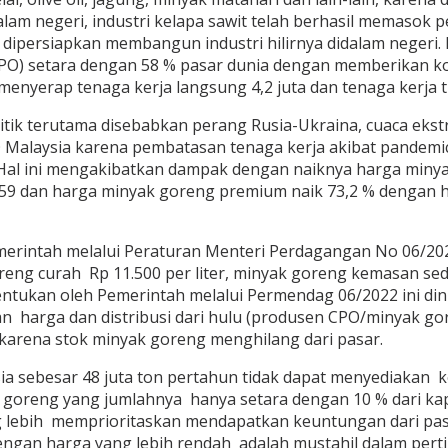
lam negeri, industri kelapa sawit telah berhasil memasok
ng dipersiapkan membangun industri hilirnya didalam neger
PO) setara dengan 58 % pasar dunia dengan memberikan kon
enyerap tenaga kerja langsung 4,2 juta dan tenaga kerja ti
itik terutama disebabkan perang Rusia-Ukraina, cuaca eks
 Malaysia karena pembatasan tenaga kerja akibat pandemi
 Hal ini mengakibatkan dampak dengan naiknya harga minya
.759 dan harga minyak goreng premium naik 73,2 % dengan
emerintah melalui Peraturan Menteri Perdagangan No 06/20
oreng curah Rp 11.500 per liter, minyak goreng kemasan se
ntukan oleh Pemerintah melalui Permendag 06/2022 ini dini
ga dan distribusi dari hulu (produsen CPO/minyak goreng)
arena stok minyak goreng menghilang dari pasar.
 sebesar 48 juta ton pertahun tidak dapat menyediakan k
yak goreng yang jumlahnya hanya setara dengan 10 % dari ka
 lebih memprioritaskan mendapatkan keuntungan dari pas
ngan harga yang lebih rendah adalah mustahil dalam per