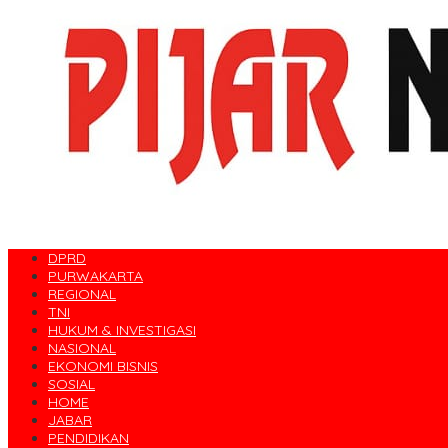
DPRD
PURWAKARTA
REGIONAL
TNI
HUKUM & INVESTIGASI
NASIONAL
EKONOMI BISNIS
SOSIAL
HOME
JABAR
PENDIDIKAN