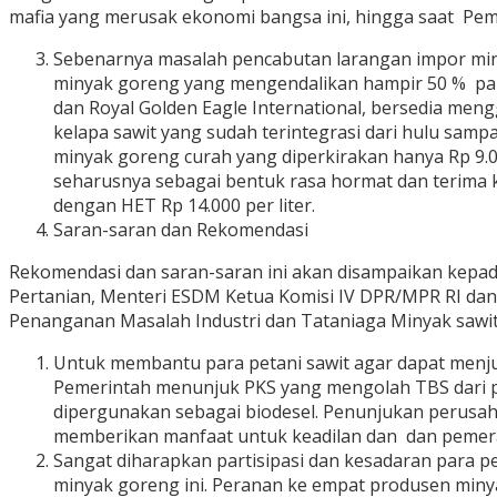
mafia yang merusak ekonomi bangsa ini, hingga saat Pem
Sebenarnya masalah pencabutan larangan impor miny
minyak goreng yang mengendalikan hampir 50 % pang
dan Royal Golden Eagle International, bersedia me
kelapa sawit yang sudah terintegrasi dari hulu sam
minyak goreng curah yang diperkirakan hanya Rp 9.0
seharusnya sebagai bentuk rasa hormat dan terima k
dengan HET Rp 14.000 per liter.
Saran-saran dan Rekomendasi
Rekomendasi dan saran-saran ini akan disampaikan kepada
Pertanian, Menteri ESDM Ketua Komisi IV DPR/MPR RI dan
Penanganan Masalah Industri dan Tataniaga Minyak sawit,
Untuk membantu para petani sawit agar dapat menjua
Pemerintah menunjuk PKS yang mengolah TBS dari pet
dipergunakan sebagai biodesel. Penunjukan perusahaa
memberikan manfaat untuk keadilan dan dan pemer
Sangat diharapkan partisipasi dan kesadaran para 
minyak goreng ini. Peranan ke empat produsen min