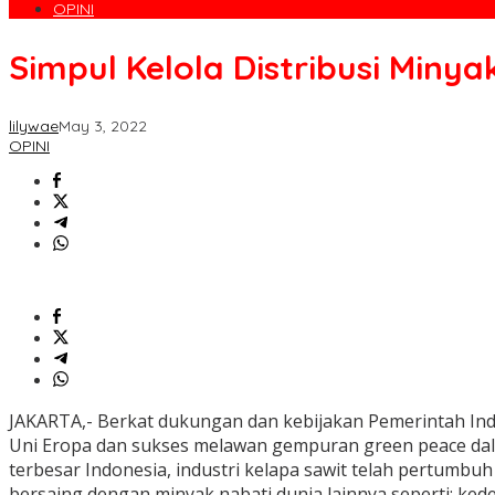
OPINI
Simpul Kelola Distribusi Minya
lilywae
May 3, 2022
OPINI
JAKARTA,- Berkat dukungan dan kebijakan Pemerintah In
Uni Eropa dan sukses melawan gempuran green peace da
terbesar Indonesia, industri kelapa sawit telah pertumbuh
bersaing dengan minyak nabati dunia lainnya seperti: kedel