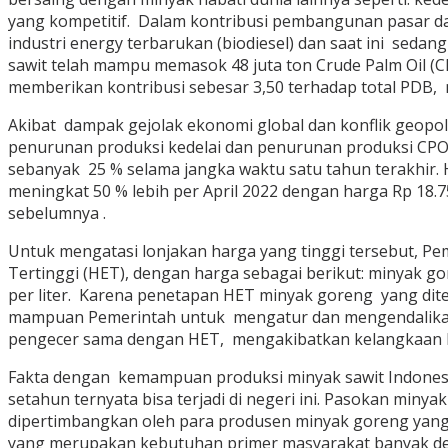
yang kompetitif. Dalam kontribusi pembangunan pasar da
industri energy terbarukan (biodiesel) dan saat ini seda
sawit telah mampu memasok 48 juta ton Crude Palm Oil (C
memberikan kontribusi sebesar 3,50 terhadap total PDB, m
Akibat dampak gejolak ekonomi global dan konflik geopol
penurunan produksi kedelai dan penurunan produksi CPO
sebanyak 25 % selama jangka waktu satu tahun terakhir.
meningkat 50 % lebih per April 2022 dengan harga Rp 18
sebelumnya .
Untuk mengatasi lonjakan harga yang tinggi tersebut, P
Tertinggi (HET), dengan harga sebagai berikut: minyak g
per liter. Karena penetapan HET minyak goreng yang dite
mampuan Pemerintah untuk mengatur dan mengendalikan har
pengecer sama dengan HET, mengakibatkan kelangkaan k
Fakta dengan kemampuan produksi minyak sawit Indonesia
setahun ternyata bisa terjadi di negeri ini. Pasokan min
dipertimbangkan oleh para produsen minyak goreng yang
yang merupakan kebutuhan primer masyarakat banyak de