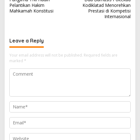
navigation
Pelantikan Hakim
Kodiklatad Menorehkan
Mahkamah Konstitusi
Prestasi di Kompetisi
Internasional
Leave a Reply
Your email address will not be published.
Required fields are
marked
*