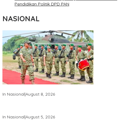
Pendidikan Politik DPD PAN
NASIONAL
Wapang TNI Tinjau Kesiapan Yonif TP di Sumatera Utara
In Nasional
|
August 8, 2026
Wakil Panglima TNI dan Sejumlah Pejabat Negara Terima
Warga Kehormatan dan Brevet Korps Marinir
In Nasional
|
August 5, 2026
Panglima TNI Dampingi Menko Polkam Sampaikan Imbauan
Jaga Kondusivitas Bangsa