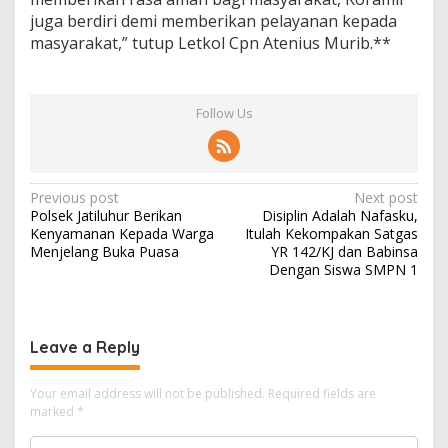
juga berdiri demi memberikan pelayanan kepada
masyarakat,” tutup Letkol Cpn Atenius Murib.**
Follow Us
Post
Previous post
Next post
Polsek Jatiluhur Berikan
Disiplin Adalah Nafasku,
navigation
Kenyamanan Kepada Warga
Itulah Kekompakan Satgas
Menjelang Buka Puasa
YR 142/KJ dan Babinsa
Dengan Siswa SMPN 1
Leave a Reply
Your email address will not be published.
Required fields are
marked
*