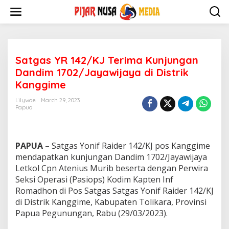
Skip
to
content
Satgas YR 142/KJ Terima Kunjungan
Dandim 1702/Jayawijaya di Distrik
Kanggime
Lilywae
March 29, 2023
Papua
PAPUA
– Satgas Yonif Raider 142/KJ pos Kanggime
mendapatkan kunjungan Dandim 1702/Jayawijaya
Letkol Cpn Atenius Murib beserta dengan Perwira
Seksi Operasi (Pasiops) Kodim Kapten Inf
Romadhon di Pos Satgas Satgas Yonif Raider 142/KJ
di Distrik Kanggime, Kabupaten Tolikara, Provinsi
Papua Pegunungan, Rabu (29/03/2023).