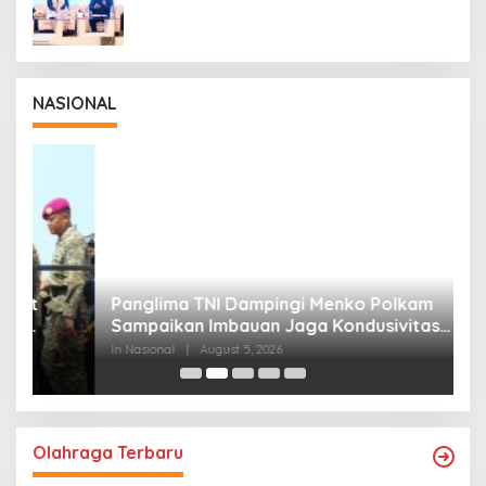
NASIONAL
Panglima TNI Dampingi Menko Polkam
P
Sampaikan Imbauan Jaga Kondusivitas
M
Bangsa
In Nasional
|
August 5, 2026
In
Olahraga Terbaru