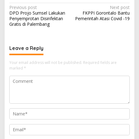
Post
Previous post
Next post
DPD Projo Sumsel Lakukan
FKPPI Gorontalo Bantu
navigation
Penyemprotan Disinfektan
Pemerintah Atasi Covid -19
Gratis di Palembang
Leave a Reply
Your email address will not be published.
Required fields are
marked
*