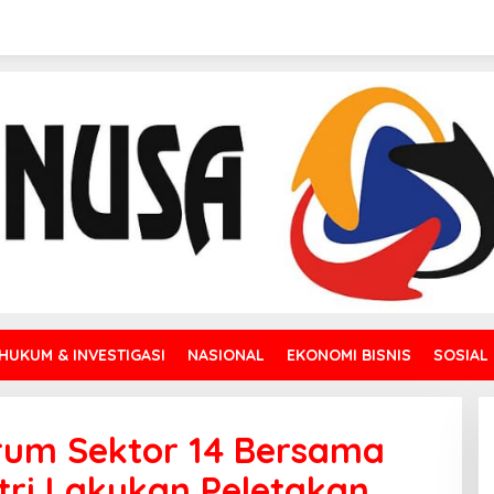
HUKUM & INVESTIGASI
NASIONAL
EKONOMI BISNIS
SOSIAL
rum Sektor 14 Bersama
tri Lakukan Peletakan