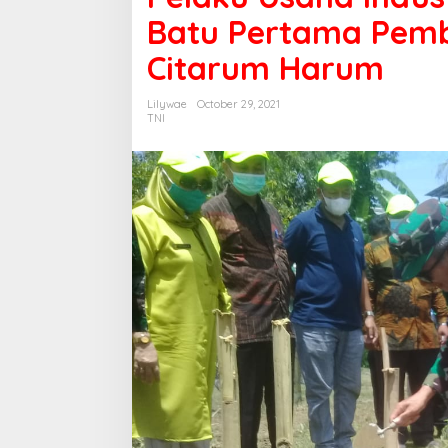
Batu Pertama Pem
Citarum Harum
Lilywae
October 29, 2021
TNI