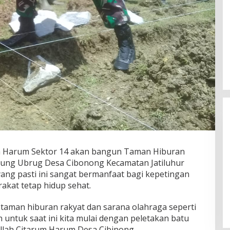
 Harum Sektor 14 akan bangun Taman Hiburan
mpung Ubrug Desa Cibonong Kecamatan Jatiluhur
 yang pasti ini sangat bermanfaat bagi kepetingan
Wakil Panglima TNI dan Sejumlah
akat tetap hidup sehat.
Pejabat Negara Terima Warga
Kehormatan dan Brevet Korps
In Nasional
|
August 5, 2026
i taman hiburan rakyat dan sarana olahraga seperti
Marinir
ain untuk saat ini kita mulai dengan peletakan batu
ah Citarum Harum Desa Cibinong.