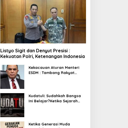
Listyo Sigit dan Denyut Presisi :
Kekuatan Polri, Ketenangan Indonesia
Kekacauan Aturan Menteri
ESDM : Tambang Rakyat
Terancam Bayar Reklamasi
Berkali-kali
Kudatuli: Sudahkah Bangsa
Ini Belajar?Ketika Sejarah
Bukan untuk Diperingati,
tetapi untuk Dihayati
Ketika Generasi Muda