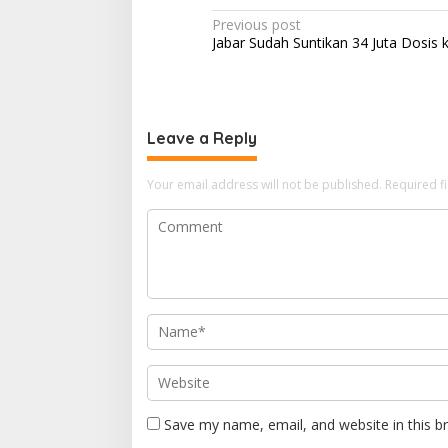
Post
Previous post
Jabar Sudah Suntikan 34 Juta Dosis
navigation
Leave a Reply
Your email address will not be published.
Required f
Save my name, email, and website in this b