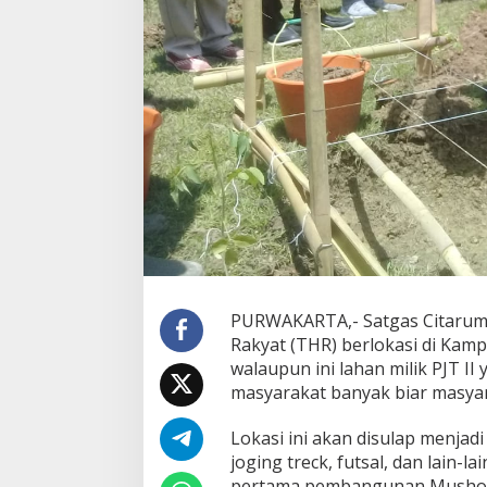
PURWAKARTA,- Satgas Citarum
Rakyat (THR) berlokasi di Ka
walaupun ini lahan milik PJT II
masyarakat banyak biar masyar
Lokasi ini akan disulap menjad
joging treck, futsal, dan lain-l
pertama pembangunan Musholl