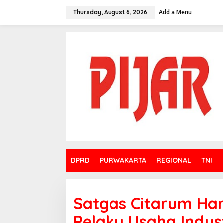
Skip
to
Add a Menu
Thursday, August 6, 2026
content
DPRD
PURWAKARTA
REGIONAL
TNI
Satgas Citarum Ha
Pelaku Usaha Indus