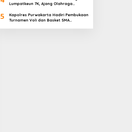
Lumpatkeun 7K, Ajang Olahraga
Sekaligus Promosi Wisata
5
Kapolres Purwakarta Hadiri Pembukaan
Turnamen Voli dan Basket SMA
Indorama Founder’s Day 2026