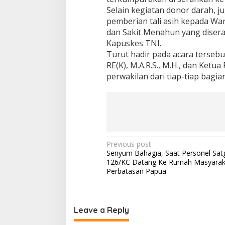
Selain kegiatan donor darah, 
pemberian tali asih kepada Wa
dan Sakit Menahun yang diserah
Kapuskes TNI.
Turut hadir pada acara terseb
RE(K), M.A.R.S., M.H., dan Ket
perwakilan dari tiap-tiap bagia
Post
Previous post
Senyum Bahagia, Saat Personel Sat
navigation
126/KC Datang Ke Rumah Masyarak
Perbatasan Papua
Leave a Reply