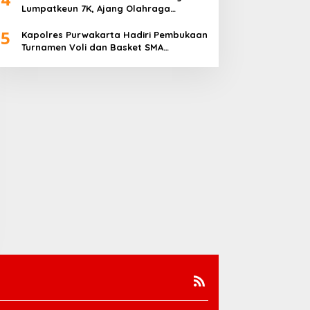
Lumpatkeun 7K, Ajang Olahraga
Sekaligus Promosi Wisata
5
Kapolres Purwakarta Hadiri Pembukaan
Turnamen Voli dan Basket SMA
Indorama Founder’s Day 2026