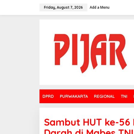
Skip
to
Add a Menu
Friday, August 7, 2026
content
DPRD
PURWAKARTA
REGIONAL
TNI
Sambut HUT ke-56 
Darah di Mabes TNI