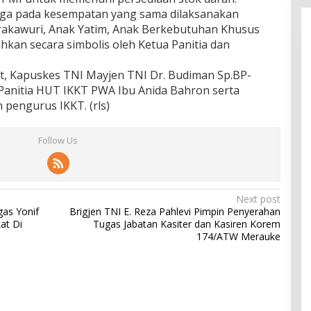
juga pada kesempatan yang sama dilaksanakan
rakawuri, Anak Yatim, Anak Berkebutuhan Khusus
kan secara simbolis oleh Ketua Panitia dan
ut, Kapuskes TNI Mayjen TNI Dr. Budiman Sp.BP-
ua Panitia HUT IKKT PWA Ibu Anida Bahron serta
n pengurus IKKT. (rls)
Follow Us
Next post
gas Yonif
Brigjen TNI E. Reza Pahlevi Pimpin Penyerahan
at Di
Tugas Jabatan Kasiter dan Kasiren Korem
174/ATW Merauke