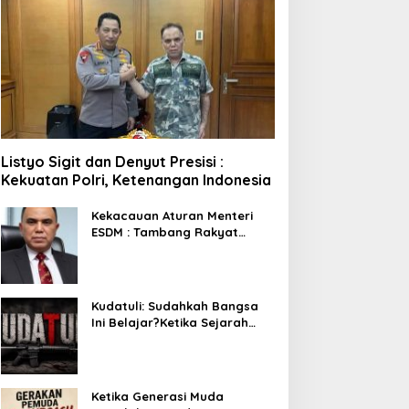
Listyo Sigit dan Denyut Presisi :
Kekuatan Polri, Ketenangan Indonesia
Kekacauan Aturan Menteri
ESDM : Tambang Rakyat
Terancam Bayar Reklamasi
Berkali-kali
Kudatuli: Sudahkah Bangsa
Ini Belajar?Ketika Sejarah
Bukan untuk Diperingati,
tetapi untuk Dihayati
Ketika Generasi Muda