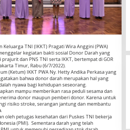
n Keluarga TNI (IKKT) Pragati Wira Anggini (PWA)
enggelar kegiatan bakti sosial Donor Darah yang
i prajurit dan PNS TNI serta IKKT, bertempat di GOR
akarta Timur, Rabu (6/7/2022).
m (Ketum) IKKT PWA Ny. Hetty Andika Perkasa yang
engatakan bahwa donor darah merupakan hal yang
dalah nyawa bagi kehidupan seseorang.
harapkan mampu memberikan rasa peduli sesama dan
enerima donor maupun pemberi donor. Karena untuk
Wakil Panglima TNI dan Sejumlah
gi risiko stroke, serangan jantung dan membantu
Pejabat Negara Terima Warga
.
Kehormatan dan Brevet Korps
In Nasional
|
August 5, 2026
n oleh petugas kesehatan dari Puskes TNI bekerja
Marinir
onesia (PMI). Sementara darah yang telah
 PMI untuk memenuhi persediaan stok darah.