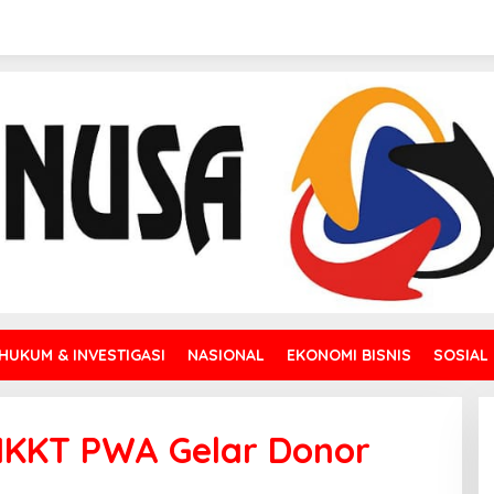
HUKUM & INVESTIGASI
NASIONAL
EKONOMI BISNIS
SOSIAL
IKKT PWA Gelar Donor