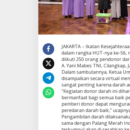
JAKARTA – Ikatan Kesejahteraa
dalam rangka HUT-nya ke-56, m
diikuti 250 orang pendonor dar
A. Yani Mabes TNI, Cilangkap, J
Dalam sambutannya, Ketua Umu
disampaikan secara virtual m
sangat penting karena darah a
“Kegiatan donor darah ini di
bermanfaat bagi semua baik p
pemberi donor dapat menguran
peredaran darah baik,” ucapnya
Pengambilan darah dilaksanaka
sama dengan Palang Merah Ind
terkumpul akan di serahkan ke