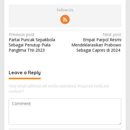
Follow Us
Post
Previous post
Next post
Partai Puncak Sepakbola
Empat Parpol Resmi
navigation
Sebagai Penutup Piala
Mendeklarasikan Prabowo
Panglima TNI 2023
Sebagai Capres di 2024
Leave a Reply
Your email address will not be published.
Required fields are
marked
*