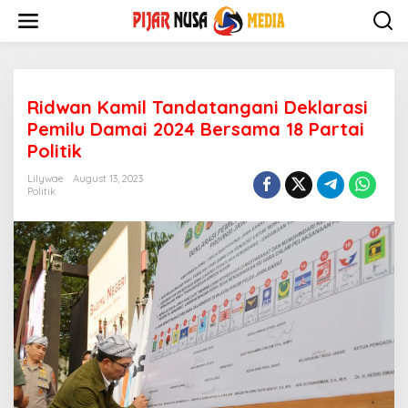
Skip
to
content
Ridwan Kamil Tandatangani Deklarasi
Pemilu Damai 2024 Bersama 18 Partai
Politik
Lilywae
August 13, 2023
Politik