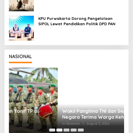
KPU Purwakarta Dorong Pengelolaan
SIPOL Lewat Pendidikan Politik DPD PAN
NASIONAL
Wakil Panglima TNI dan Sejumlah Pejabat
P
Negara Terima Warga Kehormatan dan
S
Brevet Korps Marinir
B
In Nasional
|
August 5, 2026
In