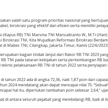
akan salah satu program prioritas nasional yang bertujua
l, birokrasi yang efektif dan efisien serta memiliki pelaya
si (Kapus RB) TNI Marsma TNI Marsudiranto W., M.Tr.(Han)
Birokrasi TNI, Kita Wujudkan Reformasi Birokrasi Berdampa
 di Mabes TNI, Cilangkap, Jakarta Timur, Kamis (22/6/2023)
pakan bagian tindak lanjut dari Rakor RB TNI 2023 yang te
 RB TNI pada tataran kebijakan serta perkembangan RB ba
i teknis pelaksanaan RB TNI di tahun 2022 serta penyiapan
I di tahun 2022 ada di angka 72,36, naik 1,87 poin dari cap
hun 2024 mendatang akan dapat mencapai nilai 75. “Sebu
capai hal itu, diperlukan tambahan poin sebesar 2,64,” uja
t di antara seluruh pejabat yang membidangi RB, baik di 