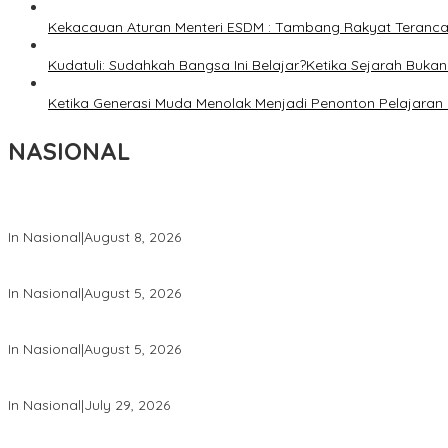
Kekacauan Aturan Menteri ESDM : Tambang Rakyat Terancam
Kudatuli: Sudahkah Bangsa Ini Belajar?Ketika Sejarah Bukan u
Ketika Generasi Muda Menolak Menjadi Penonton Pelajaran 
NASIONAL
Wapang TNI Tinjau Kesiapan Yonif TP di Sumatera Utara
In Nasional
|
August 8, 2026
Wakil Panglima TNI dan Sejumlah Pejabat Negara Terima Warga 
In Nasional
|
August 5, 2026
Panglima TNI Dampingi Menko Polkam Sampaikan Imbauan Jaga 
In Nasional
|
August 5, 2026
Panglima TNI Hadiri Pelantikan Pamong Praja Muda IPDN Angkata
In Nasional
|
July 29, 2026
Panglima TNI Hadiri Upacara Prasetya Perwira (Praspa) TNI dan P