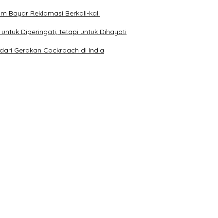
 Bayar Reklamasi Berkali-kali
ntuk Diperingati, tetapi untuk Dihayati
dari Gerakan Cockroach di India
Kehormatan dan Brevet Korps Marinir
Kondusivitas Bangsa
n XXXIII Tahun 2026
olri Tahun 2026 di Istana Negara