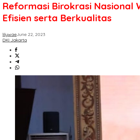
Reformasi Birokrasi Nasional 
Efisien serta Berkualitas
lilywae
June 22, 2023
DKI Jakarta