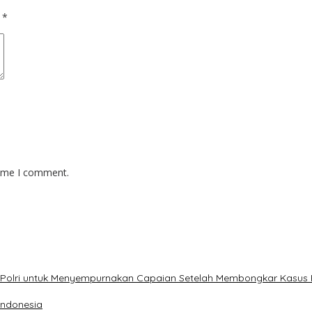
d
*
time I comment.
Polri untuk Menyempurnakan Capaian Setelah Membongkar Kasus 
 Indonesia