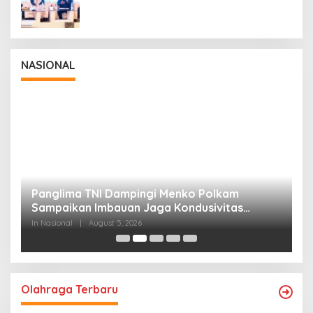
NASIONAL
Panglima TNI Dampingi Menko Polkam
P
Sampaikan Imbauan Jaga Kondusivitas
M
Bangsa
In Nasional
|
August 5, 2026
In
Olahraga Terbaru