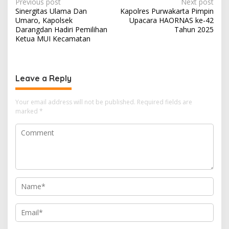
Post
Previous post
Next post
Sinergitas Ulama Dan
Kapolres Purwakarta Pimpin
navigation
Umaro, Kapolsek
Upacara HAORNAS ke-42
Darangdan Hadiri Pemilihan
Tahun 2025
Ketua MUI Kecamatan
Leave a Reply
Your email address will not be published.
Required fields are
marked
*