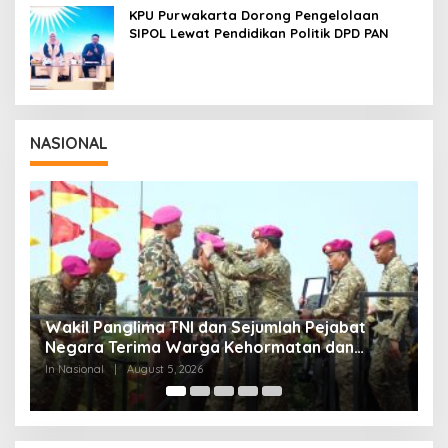
KPU Purwakarta Dorong Pengelolaan
SIPOL Lewat Pendidikan Politik DPD PAN
NASIONAL
Panglima TNI Dampingi Menko Polkam
P
Sampaikan Imbauan Jaga Kondusivitas
M
Bangsa
In Nasional
|
August 5, 2026
In