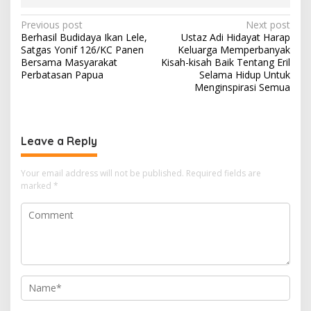
Post
Previous post
Next post
Berhasil Budidaya Ikan Lele,
Ustaz Adi Hidayat Harap
navigation
Satgas Yonif 126/KC Panen
Keluarga Memperbanyak
Bersama Masyarakat
Kisah-kisah Baik Tentang Eril
Perbatasan Papua
Selama Hidup Untuk
Menginspirasi Semua
Leave a Reply
Your email address will not be published.
Required fields are
marked
*