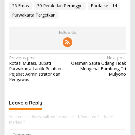
25 Emas
30 Perak dan Perunggu
Porda ke - 14
Purwakarta Targetkan
Follow Us
Post
Previous post
Next post
Rotasi Mutasi, Bupati
Oesman Sapta Odang Tidak
navigation
Purwakarta Lantik Puluhan
Mengenal Bambang Tri
Pejabat Administrator dan
Mulyono
Pengawas
Leave a Reply
Your email address will not be published.
Required fields are
marked
*