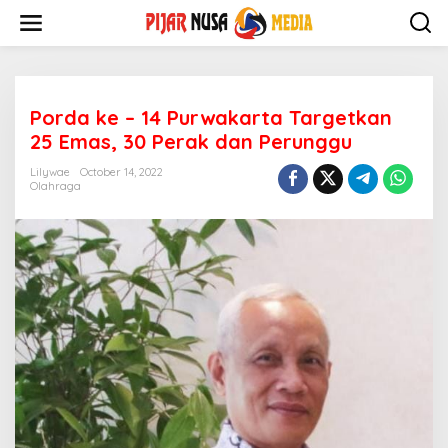
Skip
to
content
Porda ke – 14 Purwakarta Targetkan
25 Emas, 30 Perak dan Perunggu
Lilywae
October 14, 2022
Olahraga