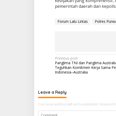
kebijakan yang komprehensif, 
pemerintah daerah dan kepolisi
Forum Lalu Lintas
Polres Purw
Post
Previous post
Panglima TNI dan Panglima Australi
navigation
Teguhkan Komitmen Kerja Sama Pe
Indonesia–Australia
Leave a Reply
Your email address will not be published.
Required f