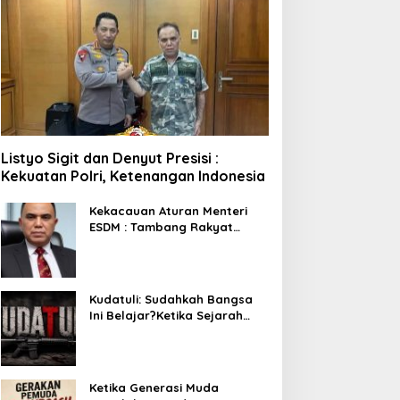
Listyo Sigit dan Denyut Presisi :
Kekuatan Polri, Ketenangan Indonesia
Kekacauan Aturan Menteri
ESDM : Tambang Rakyat
Terancam Bayar Reklamasi
Berkali-kali
Kudatuli: Sudahkah Bangsa
Ini Belajar?Ketika Sejarah
Bukan untuk Diperingati,
tetapi untuk Dihayati
Ketika Generasi Muda