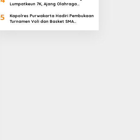
Lumpatkeun 7K, Ajang Olahraga
Sekaligus Promosi Wisata
5
Kapolres Purwakarta Hadiri Pembukaan
Turnamen Voli dan Basket SMA
Indorama Founder’s Day 2026