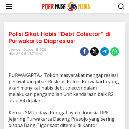
Skip
to
content
Polisi Sikat Habis “Debt Colector” di
Purwakarta Diapresiasi
Lilywae
October 18, 2021
HUKUM & INVESTIGASI
PURWAKARTA,- Tokoh masyarakat mengapresiasi
pernyataan pihak Reskrim Polres Purwakarta yang
akan menyikat habis debt colector dalam
melakukan pengambilan unit kendaraan baik R2
atau R4 di jalan.
Ketua LSM Lodaya Puragabaya Indonesia DPK
Jejaring Purwakarta Dadang Prasojo yang sering
disapa Bang Tigor saat ditemui di Kantor