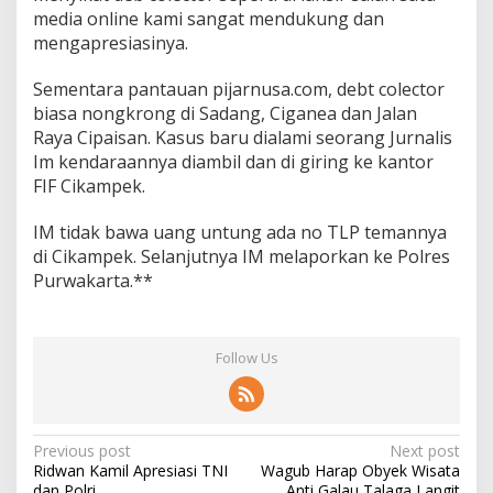
media online kami sangat mendukung dan
mengapresiasinya.
Sementara pantauan pijarnusa.com, debt colector
biasa nongkrong di Sadang, Ciganea dan Jalan
Raya Cipaisan. Kasus baru dialami seorang Jurnalis
Im kendaraannya diambil dan di giring ke kantor
FIF Cikampek.
IM tidak bawa uang untung ada no TLP temannya
di Cikampek. Selanjutnya IM melaporkan ke Polres
Purwakarta.**
Follow Us
Post
Previous post
Next post
Ridwan Kamil Apresiasi TNI
Wagub Harap Obyek Wisata
navigation
dan Polri
Anti Galau Talaga Langit