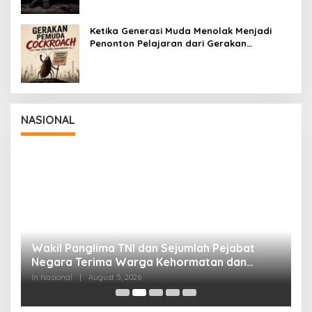
Ketika Generasi Muda Menolak Menjadi
Penonton Pelajaran dari Gerakan
Cockroach di India
NASIONAL
Wakil Panglima TNI dan Sejumlah Pejabat
P
Negara Terima Warga Kehormatan dan
S
Brevet Korps Marinir
B
In Nasional
|
August 5, 2026
In