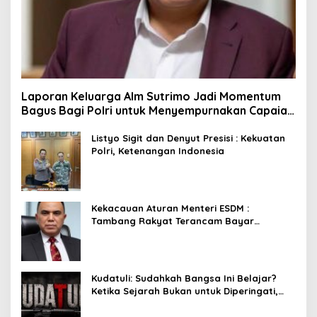
Laporan Keluarga Alm Sutrimo Jadi Momentum
Bagus Bagi Polri untuk Menyempurnakan Capaian
Setelah Membongkar Kasus Febrie
Listyo Sigit dan Denyut Presisi : Kekuatan
Polri, Ketenangan Indonesia
Kekacauan Aturan Menteri ESDM :
Tambang Rakyat Terancam Bayar
Reklamasi Berkali-kali
Kudatuli: Sudahkah Bangsa Ini Belajar?
Ketika Sejarah Bukan untuk Diperingati,
tetapi untuk Dihayati