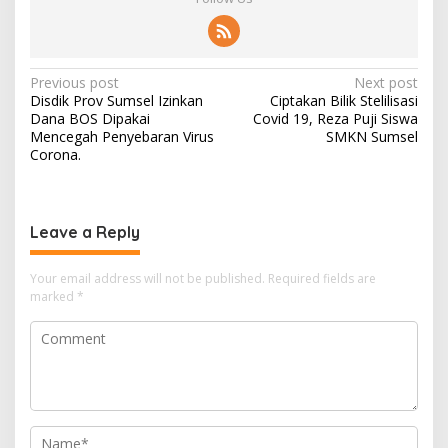
Post
Previous post
Next post
Disdik Prov Sumsel Izinkan
Ciptakan Bilik Stelilisasi
navigation
Dana BOS Dipakai
Covid 19, Reza Puji Siswa
Mencegah Penyebaran Virus
SMKN Sumsel
Corona.
Leave a Reply
Your email address will not be published.
Required fields are
marked
*