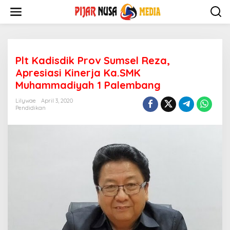
Skip
to
content
Plt Kadisdik Prov Sumsel Reza,
Apresiasi Kinerja Ka.SMK
Muhammadiyah 1 Palembang
Lilywae
April 3, 2020
Pendidikan