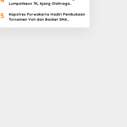
Lumpatkeun 7K, Ajang Olahraga
Sekaligus Promosi Wisata
5
Kapolres Purwakarta Hadiri Pembukaan
Turnamen Voli dan Basket SMA
Indorama Founder’s Day 2026