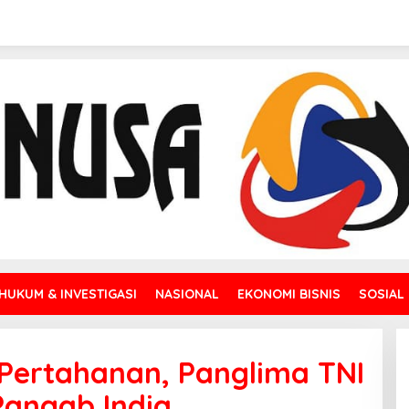
HUKUM & INVESTIGASI
NASIONAL
EKONOMI BISNIS
SOSIAL
Pertahanan, Panglima TNI
Pangab India