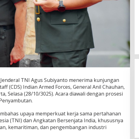
Jenderal TNI Agus Subiyanto menerima kunjungan
aff (CDS) Indian Armed Forces, General Anil Chauhan,
a, Selasa (28/10/3025). Acara diawali dengan prosesi
 Penyambutan.
Wakil Panglima TNI dan Sejumlah
embahas upaya memperkuat kerja sama pertahanan
Pejabat Negara Terima Warga
Kehormatan dan Brevet Korps
esia (TNI) dan Angkatan Bersenjata India, khususnya
In Nasional
|
August 5, 2026
Marinir
n, kemaritiman, dan pengembangan industri