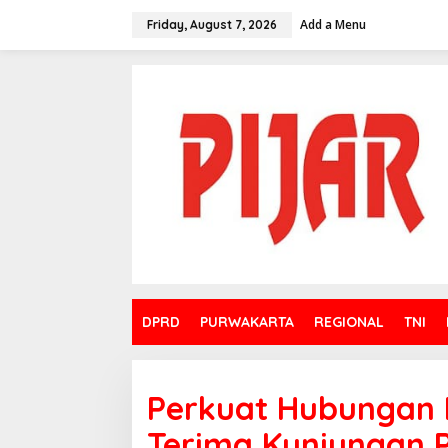
Skip
to
Add a Menu
Friday, August 7, 2026
content
DPRD
PURWAKARTA
REGIONAL
TNI
Perkuat Hubungan 
Terima Kunjungan 