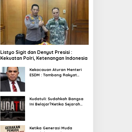
Listyo Sigit dan Denyut Presisi :
Kekuatan Polri, Ketenangan Indonesia
Kekacauan Aturan Menteri
ESDM : Tambang Rakyat
Terancam Bayar Reklamasi
Berkali-kali
Kudatuli: Sudahkah Bangsa
Ini Belajar?Ketika Sejarah
Bukan untuk Diperingati,
tetapi untuk Dihayati
Ketika Generasi Muda