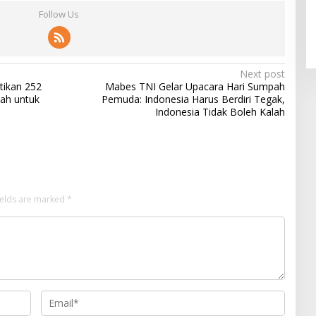
Follow Us
Next post
tikan 252
Mabes TNI Gelar Upacara Hari Sumpah
nah untuk
Pemuda: Indonesia Harus Berdiri Tegak,
Indonesia Tidak Boleh Kalah
ields are marked
*