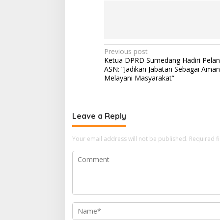
Post
Previous post
Ketua DPRD Sumedang Hadiri Pelan
navigation
ASN: “Jadikan Jabatan Sebagai Ama
Melayani Masyarakat”
Leave a Reply
Your email address will not be published.
Required f