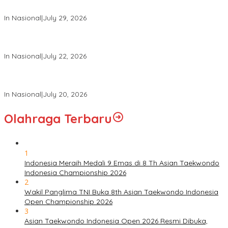
Angkatan XXXIII Tahun 2026
In Nasional
|
July 29, 2026
Panglima TNI Hadiri Upacara Prasetya Perwira (Praspa) TNI
dan Polri Tahun 2026 di Istana Negara
In Nasional
|
July 22, 2026
Panglima TNI Hadiri Sidang Kabinet Paripurna Dipimpin Presiden
RI
In Nasional
|
July 20, 2026
Olahraga Terbaru
1
Indonesia Meraih Medali 9 Emas di 8 Th Asian Taekwondo
Indonesia Championship 2026
2
Wakil Panglima TNI Buka 8th Asian Taekwondo Indonesia
Open Championship 2026
3
Asian Taekwondo Indonesia Open 2026 Resmi Dibuka,