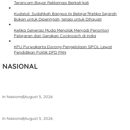
Terancam Bayar Reklamasi Berkali-kali
Kudatuli: Sudahkah Bangsa Ini Belajar?Ketika Sejarah
Bukan untuk Diperingati, tetapi untuk Dihayati
Ketika Generasi Muda Menolak Menjadi Penonton
Pelajaran dari Gerakan Cockroach di India
KPU Purwakarta Dorong Pengelolaan SIPOL Lewat
Pendidikan Politik DPD PAN
NASIONAL
Wakil Panglima TNI dan Sejumlah Pejabat Negara Terima
Warga Kehormatan dan Brevet Korps Marinir
In Nasional
|
August 5, 2026
Panglima TNI Dampingi Menko Polkam Sampaikan Imbauan
Jaga Kondusivitas Bangsa
In Nasional
|
August 5, 2026
Panglima TNI Hadiri Pelantikan Pamong Praja Muda IPDN