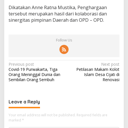
Dikatakan Anne Ratna Mustika, Penghargaan
tersebut merupakan hasil dari kolaborasi dan
sinergitas pimpinan Daerah dan OPD – OPD.
Follow Us
Post
Previous post
Next post
Covid-19 Purwakarta, Tiga
Petilasan Makam Kolot
navigation
Orang Meninggal Dunia dan
Islam Desa Cijati di
Sembilan Orang Sembuh
Renovasi
Leave a Reply
Your email address will not be published.
Required fields are
marked
*