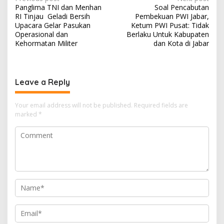
Post
Panglima TNI dan Menhan
Soal Pencabutan
navigation
RI Tinjau Geladi Bersih
Pembekuan PWI Jabar,
Upacara Gelar Pasukan
Ketum PWI Pusat: Tidak
Operasional dan
Berlaku Untuk Kabupaten
Kehormatan Militer
dan Kota di Jabar
Leave a Reply
Your email address will not be published.
Required fields are
marked
*