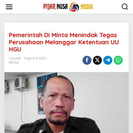
Skip
to
content
Pemerintah Di Minta Menindak Tegas
Perusahaan Melanggar Ketentuan UU
HGU
Lilywae
August 8, 2025
Berita