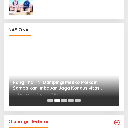
NASIONAL
Panglima TNI Dampingi Menko Polkam
P
Sampaikan Imbauan Jaga Kondusivitas
M
Bangsa
In Nasional
|
August 5, 2026
In
Olahraga Terbaru