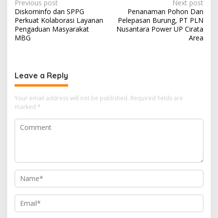
Post
Previous post
Next post
Diskominfo dan SPPG
Penanaman Pohon Dan
navigation
Perkuat Kolaborasi Layanan
Pelepasan Burung, PT PLN
Pengaduan Masyarakat
Nusantara Power UP Cirata
MBG
Area
Leave a Reply
Your email address will not be published.
Required fields are
marked
*