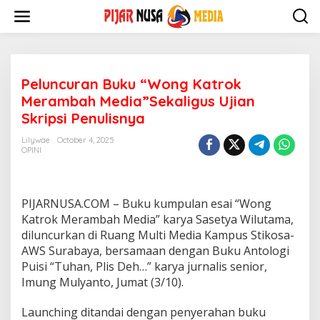
Skip
to
content
Peluncuran Buku “Wong Katrok
Merambah Media”Sekaligus Ujian
Skripsi Penulisnya
Lilywae
October 4, 2025
OPINI
PIJARNUSA.COM – Buku kumpulan esai “Wong
Katrok Merambah Media” karya Sasetya Wilutama,
diluncurkan di Ruang Multi Media Kampus Stikosa-
AWS Surabaya, bersamaan dengan Buku Antologi
Puisi “Tuhan, Plis Deh…” karya jurnalis senior,
Imung Mulyanto, Jumat (3/10).
Launching ditandai dengan penyerahan buku