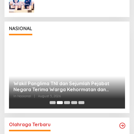
NASIONAL
Wakil Panglima TNI dan Sejumlah Pejabat
P
Negara Terima Warga Kehormatan dan
S
Brevet Korps Marinir
B
In Nasional
|
August 5, 2026
In
Olahraga Terbaru