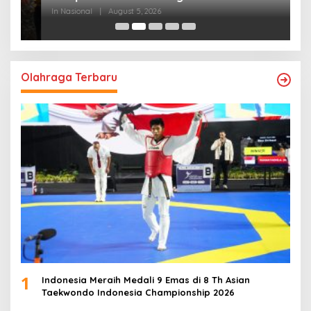
Bangsa
In Nasional
|
August 5, 2026
In
Olahraga Terbaru
1
Indonesia Meraih Medali 9 Emas di 8 Th Asian
Taekwondo Indonesia Championship 2026