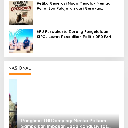
Ketika Generasi Muda Menolak Menjadi
Penonton Pelajaran dari Gerakan
Cockroach di India
KPU Purwakarta Dorong Pengelolaan
SIPOL Lewat Pendidikan Politik DPD PAN
NASIONAL
Panglima TNI Dampingi Menko Polkam
P
Sampaikan Imbauan Jaga Kondusivitas
M