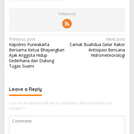
Follow Us
Post
Previous post
Next post
Kapolres Purwakarta
Camat Buahdua Gelar Rakor
navigation
Bersama Ketua Bhayangkari
Antisipasi Bencana
Ajak Anggota Hidup
Hidrometeorologi
Sederhana dan Dukung
Tugas Suami
Leave a Reply
Your email address will not be published.
Required fields are
marked
*