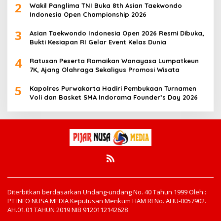
2
Wakil Panglima TNI Buka 8th Asian Taekwondo
Indonesia Open Championship 2026
3
Asian Taekwondo Indonesia Open 2026 Resmi Dibuka,
Bukti Kesiapan RI Gelar Event Kelas Dunia
4
Ratusan Peserta Ramaikan Wanayasa Lumpatkeun
7K, Ajang Olahraga Sekaligus Promosi Wisata
5
Kapolres Purwakarta Hadiri Pembukaan Turnamen
Voli dan Basket SMA Indorama Founder’s Day 2026
Diterbitkan berdasarkan Undang-undang No. 40 Tahun 1999 Oleh :
PT INFO NUSA MEDIA Keputusan Menkum HAM RI No. AHU-0057902.
AH.01.01 TAHUN 2019 NIB 9120112142628