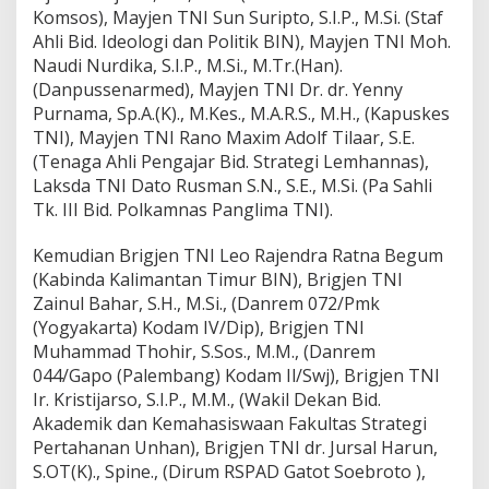
Komsos), Mayjen TNI Sun Suripto, S.I.P., M.Si. (Staf
Ahli Bid. Ideologi dan Politik BIN), Mayjen TNI Moh.
Naudi Nurdika, S.I.P., M.Si., M.Tr.(Han).
(Danpussenarmed), Mayjen TNI Dr. dr. Yenny
Purnama, Sp.A.(K)., M.Kes., M.A.R.S., M.H., (Kapuskes
TNI), Mayjen TNI Rano Maxim Adolf Tilaar, S.E.
(Tenaga Ahli Pengajar Bid. Strategi Lemhannas),
Laksda TNI Dato Rusman S.N., S.E., M.Si. (Pa Sahli
Tk. III Bid. Polkamnas Panglima TNI).
Kemudian Brigjen TNI Leo Rajendra Ratna Begum
(Kabinda Kalimantan Timur BIN), Brigjen TNI
Zainul Bahar, S.H., M.Si., (Danrem 072/Pmk
(Yogyakarta) Kodam IV/Dip), Brigjen TNI
Muhammad Thohir, S.Sos., M.M., (Danrem
044/Gapo (Palembang) Kodam Il/Swj), Brigjen TNI
Ir. Kristijarso, S.I.P., M.M., (Wakil Dekan Bid.
Akademik dan Kemahasiswaan Fakultas Strategi
Pertahanan Unhan), Brigjen TNI dr. Jursal Harun,
S.OT(K)., Spine., (Dirum RSPAD Gatot Soebroto ),