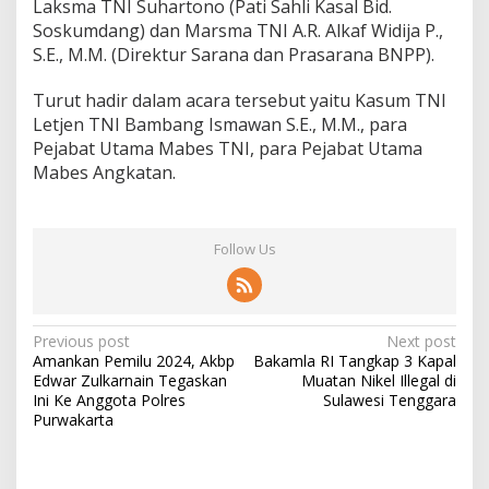
Laksma TNI Suhartono (Pati Sahli Kasal Bid.
Soskumdang) dan Marsma TNI A.R. Alkaf Widija P.,
S.E., M.M. (Direktur Sarana dan Prasarana BNPP).
Turut hadir dalam acara tersebut yaitu Kasum TNI
Letjen TNI Bambang Ismawan S.E., M.M., para
Pejabat Utama Mabes TNI, para Pejabat Utama
Mabes Angkatan.
Follow Us
Post
Previous post
Next post
Amankan Pemilu 2024, Akbp
Bakamla RI Tangkap 3 Kapal
navigation
Edwar Zulkarnain Tegaskan
Muatan Nikel Illegal di
Ini Ke Anggota Polres
Sulawesi Tenggara
Purwakarta