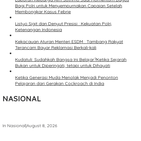
Bagi Polri untuk Menyempurnakan Capaian Setelah
Membongkar Kasus Febrie
Listyo Sigit dan Denyut Presisi : Kekuatan Polri,
Ketenangan Indonesia
Kekacauan Aturan Menteri ESDM : Tambang Rakyat
Terancam Bayar Reklamasi Berkali-kali
Kudatuli: Sudahkah Bangsa Ini Belajar?Ketika Sejarah
Bukan untuk Diperingati, tetapi untuk Dihayati
Ketika Generasi Muda Menolak Menjadi Penonton
Pelajaran dari Gerakan Cockroach di India
NASIONAL
Wapang TNI Tinjau Kesiapan Yonif TP di Sumatera Utara
In Nasional
|
August 8, 2026
Wakil Panglima TNI dan Sejumlah Pejabat Negara Terima