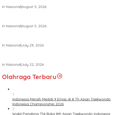
Warga Kehormatan dan Brevet Korps Marinir
In Nasional
|
August 5, 2026
Panglima TNI Dampingi Menko Polkam Sampaikan Imbauan
Jaga Kondusivitas Bangsa
In Nasional
|
August 5, 2026
Panglima TNI Hadiri Pelantikan Pamong Praja Muda IPDN
Angkatan XXXIII Tahun 2026
In Nasional
|
July 29, 2026
Panglima TNI Hadiri Upacara Prasetya Perwira (Praspa) TNI
dan Polri Tahun 2026 di Istana Negara
In Nasional
|
July 22, 2026
Olahraga Terbaru
1
Indonesia Meraih Medali 9 Emas di 8 Th Asian Taekwondo
Indonesia Championship 2026
2
Wakil Panglima TNI Buka 8th Asian Taekwondo Indonesia