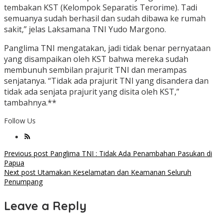
tembakan KST (Kelompok Separatis Terorime). Tadi
semuanya sudah berhasil dan sudah dibawa ke rumah
sakit,” jelas Laksamana TNI Yudo Margono.
Panglima TNI mengatakan, jadi tidak benar pernyataan
yang disampaikan oleh KST bahwa mereka sudah
membunuh sembilan prajurit TNI dan merampas
senjatanya. “Tidak ada prajurit TNI yang disandera dan
tidak ada senjata prajurit yang disita oleh KST,”
tambahnya.**
Follow Us
Post
Previous post
Panglima TNI : Tidak Ada Penambahan Pasukan di
Papua
navigation
Next post
Utamakan Keselamatan dan Keamanan Seluruh
Penumpang
Leave a Reply