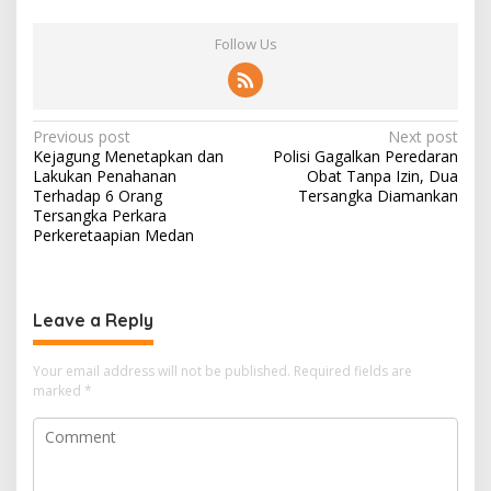
Follow Us
Post
Previous post
Next post
Kejagung Menetapkan dan
Polisi Gagalkan Peredaran
navigation
Lakukan Penahanan
Obat Tanpa Izin, Dua
Terhadap 6 Orang
Tersangka Diamankan
Tersangka Perkara
Perkeretaapian Medan
Leave a Reply
Your email address will not be published.
Required fields are
marked
*