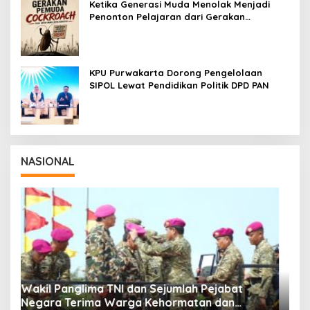
Ketika Generasi Muda Menolak Menjadi
Penonton Pelajaran dari Gerakan
Cockroach di India
KPU Purwakarta Dorong Pengelolaan
SIPOL Lewat Pendidikan Politik DPD PAN
NASIONAL
Panglima TNI Dampingi Menko Polkam
P
Sampaikan Imbauan Jaga Kondusivitas
M