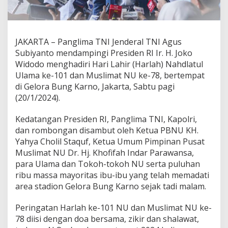
JAKARTA – Panglima TNI Jenderal TNI Agus
Subiyanto mendampingi Presiden RI Ir. H. Joko
Widodo menghadiri Hari Lahir (Harlah) Nahdlatul
Ulama ke-101 dan Muslimat NU ke-78, bertempat
di Gelora Bung Karno, Jakarta, Sabtu pagi
(20/1/2024).
Kedatangan Presiden RI, Panglima TNI, Kapolri,
dan rombongan disambut oleh Ketua PBNU KH.
Yahya Cholil Staquf, Ketua Umum Pimpinan Pusat
Muslimat NU Dr. Hj. Khofifah Indar Parawansa,
para Ulama dan Tokoh-tokoh NU serta puluhan
ribu massa mayoritas ibu-ibu yang telah memadati
area stadion Gelora Bung Karno sejak tadi malam.
Peringatan Harlah ke-101 NU dan Muslimat NU ke-
78 diisi dengan doa bersama, zikir dan shalawat,