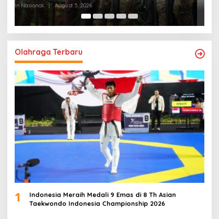
Bangsa
In Nasional
|
August 5, 2026
In
Olahraga Terbaru
1
Indonesia Meraih Medali 9 Emas di 8 Th Asian
Taekwondo Indonesia Championship 2026