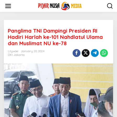
Skip
to
content
Panglima TNI Dampingi Presiden RI
Hadiri Harlah ke-101 Nahdlatul Ulama
dan Muslimat NU ke-78
Lilywae
January 20, 2024
DKI Jakarta