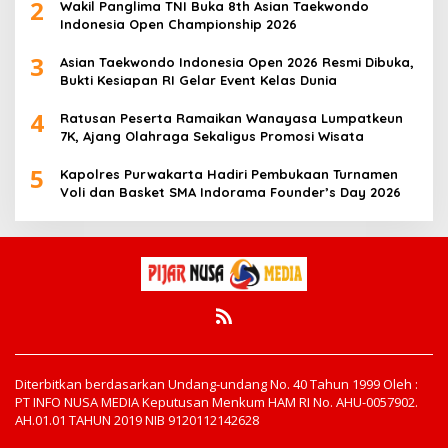
2
Wakil Panglima TNI Buka 8th Asian Taekwondo
Indonesia Open Championship 2026
3
Asian Taekwondo Indonesia Open 2026 Resmi Dibuka,
Bukti Kesiapan RI Gelar Event Kelas Dunia
4
Ratusan Peserta Ramaikan Wanayasa Lumpatkeun
7K, Ajang Olahraga Sekaligus Promosi Wisata
5
Kapolres Purwakarta Hadiri Pembukaan Turnamen
Voli dan Basket SMA Indorama Founder’s Day 2026
Diterbitkan berdasarkan Undang-undang No. 40 Tahun 1999 Oleh :
PT INFO NUSA MEDIA Keputusan Menkum HAM RI No. AHU-0057902.
AH.01.01 TAHUN 2019 NIB 9120112142628