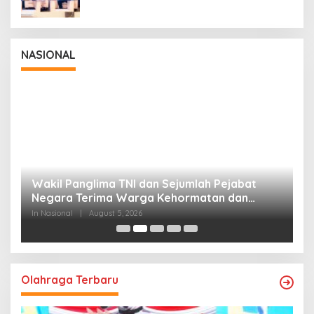
NASIONAL
Wakil Panglima TNI dan Sejumlah Pejabat
P
Negara Terima Warga Kehormatan dan
S
Brevet Korps Marinir
B
In Nasional
|
August 5, 2026
In
Olahraga Terbaru