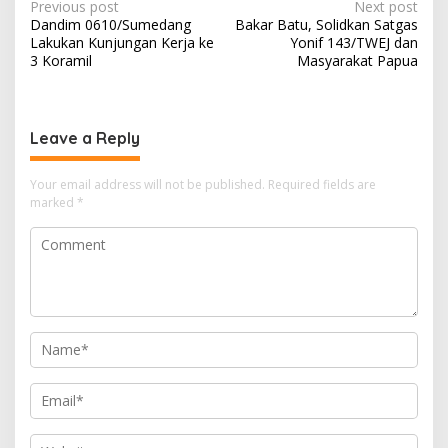
Post
Previous post
Next post
Dandim 0610/Sumedang
Bakar Batu, Solidkan Satgas
navigation
Lakukan Kunjungan Kerja ke
Yonif 143/TWEJ dan
3 Koramil
Masyarakat Papua
Leave a Reply
Your email address will not be published.
Required fields are
marked
*