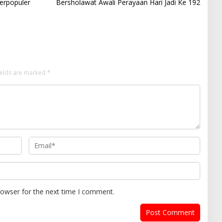
erpopuler
Bersholawat Awali Perayaan Hari Jadi Ke 192
ields are marked
*
rowser for the next time I comment.