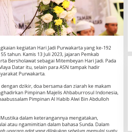
aian kegiatan Hari Jadi Purwakarta yang ke-192
5 tahun. Kamis 13 Juli 2023, jajaran Pemkab
ta Bersholawat sebagai Mitembeyan Hari Jadi. Pada
aya Datar itu, selain para ASN tampak hadir
syarakat Purwakarta.
i dengan dzikir, doa bersama dan ziarah ke makam
nghadirkan Pimpinan Majelis Ahbaburrosul Indonesia,
baabussalam Pimpinan Al Habib Alwi Bin Abdulloh
Wakil Panglima TNI dan Sejumlah
Pejabat Negara Terima Warga
Kehormatan dan Brevet Korps
In Nasional
|
August 5, 2026
 Mustika dalam keterangannya mengatakan,
Marinir
lai atau ngamimitian dalam bahasa Sunda. Dalam
ah upacara adat yang dilakukan sebelum memulai suatu