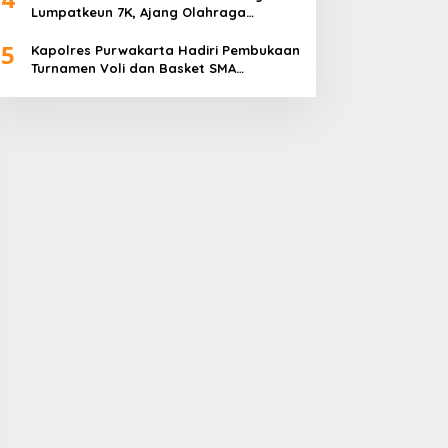
Lumpatkeun 7K, Ajang Olahraga
Sekaligus Promosi Wisata
5
Kapolres Purwakarta Hadiri Pembukaan
Turnamen Voli dan Basket SMA
Indorama Founder’s Day 2026