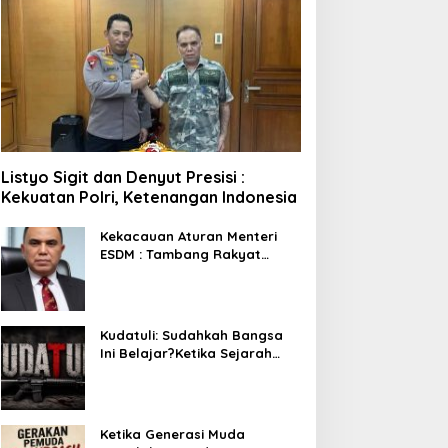
Listyo Sigit dan Denyut Presisi :
Kekuatan Polri, Ketenangan Indonesia
Kekacauan Aturan Menteri
ESDM : Tambang Rakyat
Terancam Bayar Reklamasi
Berkali-kali
Kudatuli: Sudahkah Bangsa
Ini Belajar?Ketika Sejarah
Bukan untuk Diperingati,
tetapi untuk Dihayati
Ketika Generasi Muda