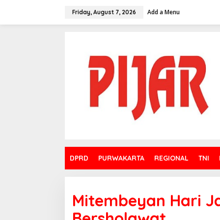
Skip
to
Add a Menu
Friday, August 7, 2026
content
DPRD
PURWAKARTA
REGIONAL
TNI
Mitembeyan Hari J
Bersholawat