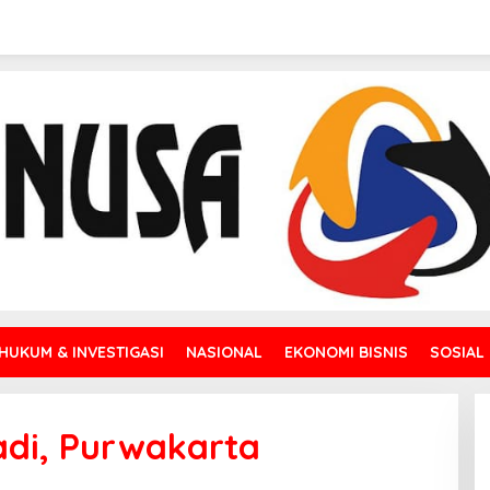
HUKUM & INVESTIGASI
NASIONAL
EKONOMI BISNIS
SOSIAL
adi, Purwakarta