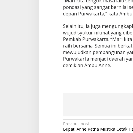
“Mari kita tengok masa lalu se
pondasi yang sangat bernilai s
depan Purwakarta,” kata Ambu
Selain itu, ia juga mengungkap
wujud syukur nikmat yang dibe
Pemkab Purwakarta. “Mari kit
raih bersama. Semua ini berkat 
mewujudkan pembangunan yang
Purwakarta menjadi daerah yang
demikian Ambu Anne.
Post
Previous post
Bupati Anne Ratna Mustika Cetak Ha