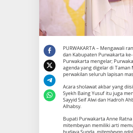
PURWAKARTA – Mengawali rangk
dan Kabupaten Purwakarta ke- 5
Purwakarta mengelar; Purwakar
agenda yang digelar di Taman M
perwakilan seluruh lapisan ma
Acara sholawat akbar yang diis
Syekh Baing Yusuf itu juga me
Sayyid Seif Alwi dan Hadroh Ah
Alhabsy.
Bupati Purwakarta Anne Ratna
mitembeyan memiliki arti memu
budaya Sunda,
mitembeyan adal