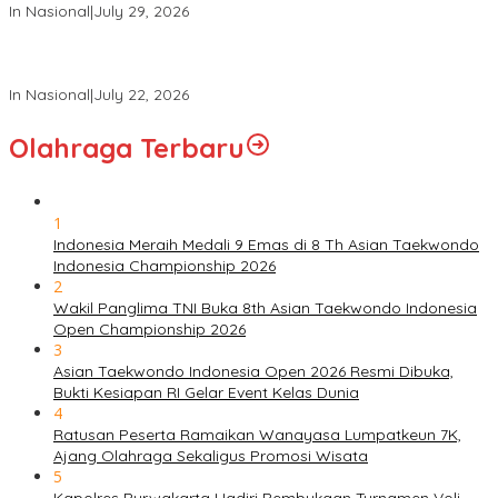
In Nasional
|
July 29, 2026
Panglima TNI Hadiri Upacara Prasetya Perwira (Praspa) TNI
dan Polri Tahun 2026 di Istana Negara
In Nasional
|
July 22, 2026
Olahraga Terbaru
1
Indonesia Meraih Medali 9 Emas di 8 Th Asian Taekwondo
Indonesia Championship 2026
2
Wakil Panglima TNI Buka 8th Asian Taekwondo Indonesia
Open Championship 2026
3
Asian Taekwondo Indonesia Open 2026 Resmi Dibuka,
Bukti Kesiapan RI Gelar Event Kelas Dunia
4
Ratusan Peserta Ramaikan Wanayasa Lumpatkeun 7K,
Ajang Olahraga Sekaligus Promosi Wisata
5