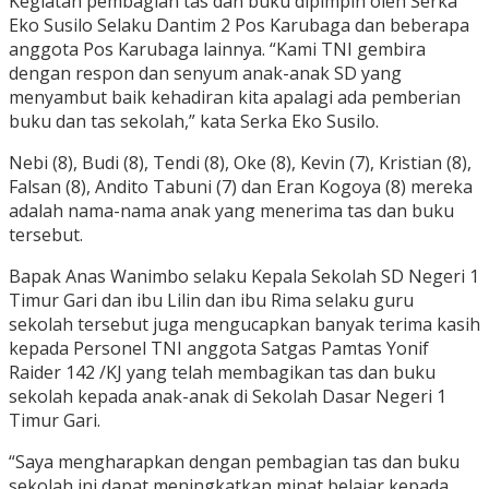
Kegiatan pembagian tas dan buku dipimpin oleh Serka
Eko Susilo Selaku Dantim 2 Pos Karubaga dan beberapa
anggota Pos Karubaga lainnya. “Kami TNI gembira
dengan respon dan senyum anak-anak SD yang
menyambut baik kehadiran kita apalagi ada pemberian
buku dan tas sekolah,” kata Serka Eko Susilo.
Nebi (8), Budi (8), Tendi (8), Oke (8), Kevin (7), Kristian (8),
Falsan (8), Andito Tabuni (7) dan Eran Kogoya (8) mereka
adalah nama-nama anak yang menerima tas dan buku
tersebut.
Bapak Anas Wanimbo selaku Kepala Sekolah SD Negeri 1
Timur Gari dan ibu Lilin dan ibu Rima selaku guru
sekolah tersebut juga mengucapkan banyak terima kasih
kepada Personel TNI anggota Satgas Pamtas Yonif
Raider 142 /KJ yang telah membagikan tas dan buku
sekolah kepada anak-anak di Sekolah Dasar Negeri 1
Timur Gari.
“Saya mengharapkan dengan pembagian tas dan buku
sekolah ini dapat meningkatkan minat belajar kepada