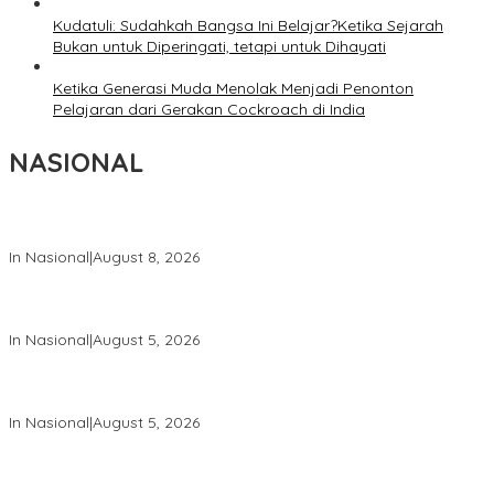
Kudatuli: Sudahkah Bangsa Ini Belajar?Ketika Sejarah
Bukan untuk Diperingati, tetapi untuk Dihayati
Ketika Generasi Muda Menolak Menjadi Penonton
Pelajaran dari Gerakan Cockroach di India
NASIONAL
Wapang TNI Tinjau Kesiapan Yonif TP di Sumatera Utara
In Nasional
|
August 8, 2026
Wakil Panglima TNI dan Sejumlah Pejabat Negara Terima
Warga Kehormatan dan Brevet Korps Marinir
In Nasional
|
August 5, 2026
Panglima TNI Dampingi Menko Polkam Sampaikan Imbauan
Jaga Kondusivitas Bangsa
In Nasional
|
August 5, 2026
Panglima TNI Hadiri Pelantikan Pamong Praja Muda IPDN
Angkatan XXXIII Tahun 2026