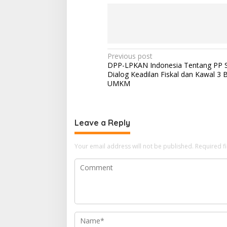
Post
Previous post
DPP-LPKAN Indonesia Tentang PP 
navigation
Dialog Keadilan Fiskal dan Kawal 3
UMKM
Leave a Reply
Your email address will not be published.
Required f