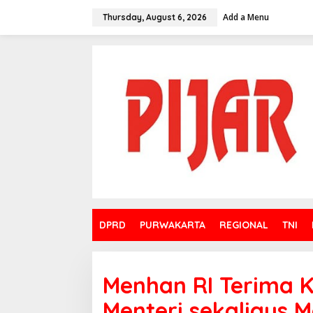
Skip
to
Add a Menu
Thursday, August 6, 2026
content
DPRD
PURWAKARTA
REGIONAL
TNI
Menhan RI Terima 
Menteri sekaligus 