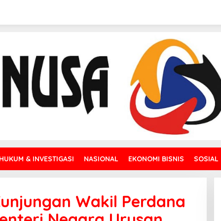
HUKUM & INVESTIGASI
NASIONAL
EKONOMI BISNIS
SOSIAL
Kunjungan Wakil Perdana
Menteri Negara Urusan