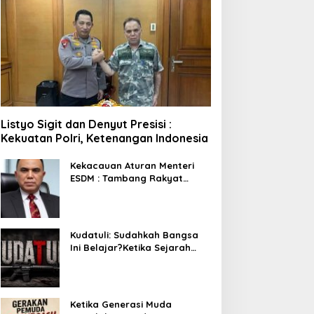
Listyo Sigit dan Denyut Presisi :
Kekuatan Polri, Ketenangan Indonesia
Kekacauan Aturan Menteri
ESDM : Tambang Rakyat
Terancam Bayar Reklamasi
Berkali-kali
Kudatuli: Sudahkah Bangsa
Ini Belajar?Ketika Sejarah
Bukan untuk Diperingati,
tetapi untuk Dihayati
Ketika Generasi Muda