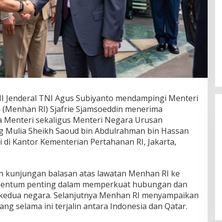
 Jenderal TNI Agus Subiyanto mendampingi Menteri
 (Menhan RI) Sjafrie Sjamsoeddin menerima
a Menteri sekaligus Menteri Negara Urusan
g Mulia Sheikh Saoud bin Abdulrahman bin Hassan
si di Kantor Kementerian Pertahanan RI, Jakarta,
Wakil Panglima TNI dan Sejumlah
 kunjungan balasan atas lawatan Menhan RI ke
Pejabat Negara Terima Warga
omentum penting dalam memperkuat hubungan dan
Kehormatan dan Brevet Korps
In Nasional
|
August 5, 2026
 kedua negara. Selanjutnya Menhan RI menyampaikan
Marinir
ang selama ini terjalin antara Indonesia dan Qatar.