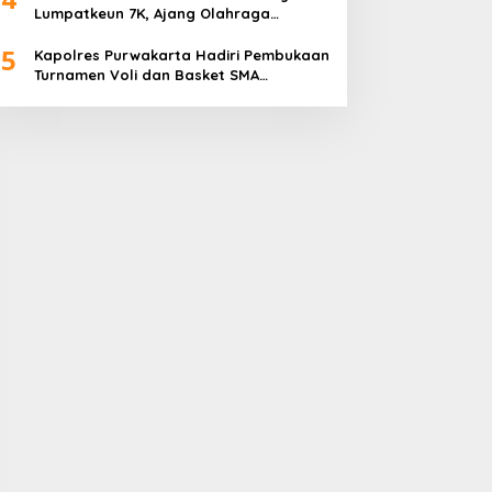
Lumpatkeun 7K, Ajang Olahraga
Sekaligus Promosi Wisata
5
Kapolres Purwakarta Hadiri Pembukaan
Turnamen Voli dan Basket SMA
Indorama Founder’s Day 2026