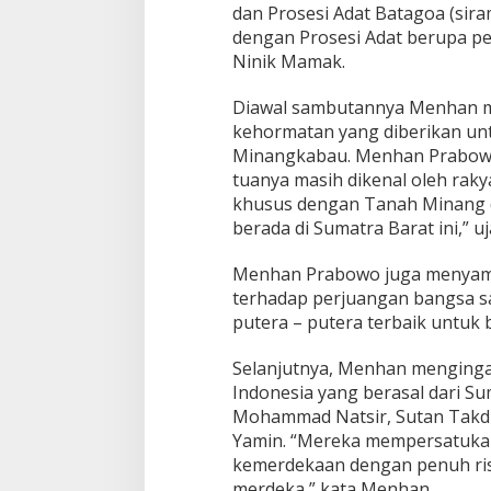
dan Prosesi Adat Batagoa (sira
dengan Prosesi Adat berupa p
Ninik Mamak.
Diawal sambutannya Menhan m
kehormatan yang diberikan un
Minangkabau. Menhan Prabowo
tuanya masih dikenal oleh ra
khusus dengan Tanah Minang d
berada di Sumatra Barat ini,” u
Menhan Prabowo juga menyam
terhadap perjuangan bangsa s
putera – putera terbaik untuk
Selanjutnya, Menhan menginga
Indonesia yang berasal dari Sum
Mohammad Natsir, Sutan Takd
Yamin. “Mereka mempersatuka
kemerdekaan dengan penuh ris
merdeka,” kata Menhan.