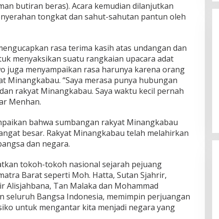
man butiran beras). Acara kemudian dilanjutkan
enyerahan tongkat dan sahut-sahutan pantun oleh
engucapkan rasa terima kasih atas undangan dan
tuk menyaksikan suatu rangkaian upacara adat
 juga menyampaikan rasa harunya karena orang
kyat Minangkabau. “Saya merasa punya hubungan
Wakil Panglima TNI dan Sejumlah
an rakyat Minangkabau. Saya waktu kecil pernah
Pejabat Negara Terima Warga
jar Menhan.
Kehormatan dan Brevet Korps
In Nasional
|
August 5, 2026
Marinir
paikan bahwa sumbangan rakyat Minangkabau
angat besar. Rakyat Minangkabau telah melahirkan
 bangsa dan negara.
tkan tokoh-tokoh nasional sejarah pejuang
atra Barat seperti Moh. Hatta, Sutan Sjahrir,
ir Alisjahbana, Tan Malaka dan Mohammad
n seluruh Bangsa Indonesia, memimpin perjuangan
iko untuk mengantar kita menjadi negara yang