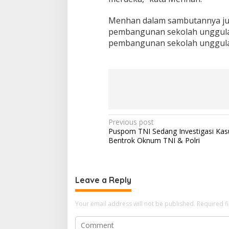
Menhan dalam sambutannya ju
pembangunan sekolah unggulan 
pembangunan sekolah unggula
Post
Previous post
Puspom TNI Sedang Investigasi Kas
navigation
Bentrok Oknum TNI & Polri
Leave a Reply
Your email address will not be published.
Required f