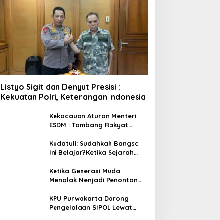
Listyo Sigit dan Denyut Presisi :
Kekuatan Polri, Ketenangan Indonesia
Kekacauan Aturan Menteri
ESDM : Tambang Rakyat
Terancam Bayar Reklamasi
Berkali-kali
Kudatuli: Sudahkah Bangsa
Ini Belajar?Ketika Sejarah
Bukan untuk Diperingati,
tetapi untuk Dihayati
Ketika Generasi Muda
Menolak Menjadi Penonton
Pelajaran dari Gerakan
Cockroach di India
KPU Purwakarta Dorong
Pengelolaan SIPOL Lewat
Pendidikan Politik DPD PAN