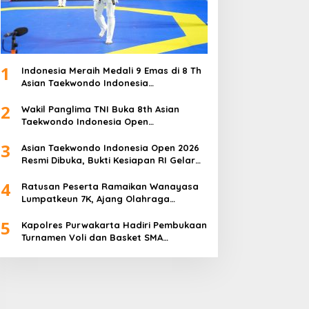
1
Indonesia Meraih Medali 9 Emas di 8 Th
Asian Taekwondo Indonesia
Championship 2026
2
Wakil Panglima TNI Buka 8th Asian
Taekwondo Indonesia Open
Championship 2026
3
Asian Taekwondo Indonesia Open 2026
Resmi Dibuka, Bukti Kesiapan RI Gelar
Event Kelas Dunia
4
Ratusan Peserta Ramaikan Wanayasa
Lumpatkeun 7K, Ajang Olahraga
Sekaligus Promosi Wisata
5
Kapolres Purwakarta Hadiri Pembukaan
Turnamen Voli dan Basket SMA
Indorama Founder’s Day 2026