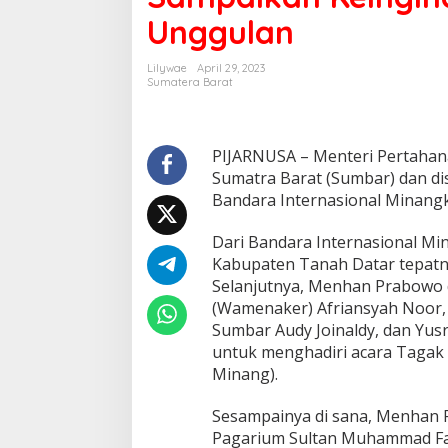
Unggulan
Lilywae
April 29, 2023
Sumatera Barat
PIJARNUSA – Menteri Pertahan
Sumatra Barat (Sumbar) dan dis
Bandara Internasional Minangk
Dari Bandara Internasional M
Kabupaten Tanah Datar tepatny
Selanjutnya, Menhan Prabowo 
(Wamenaker) Afriansyah Noor, 
Sumbar Audy Joinaldy, dan Yus
untuk menghadiri acara Taga
Minang).
Sesampainya di sana, Menhan 
Pagarium Sultan Muhammad Far