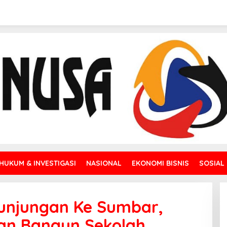
HUKUM & INVESTIGASI
NASIONAL
EKONOMI BISNIS
SOSIAL
unjungan Ke Sumbar,
an Bangun Sekolah