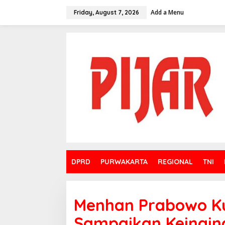
Skip
to
Add a Menu
Friday, August 7, 2026
content
DPRD
PURWAKARTA
REGIONAL
TNI
Menhan Prabowo K
Sampaikan Keingin