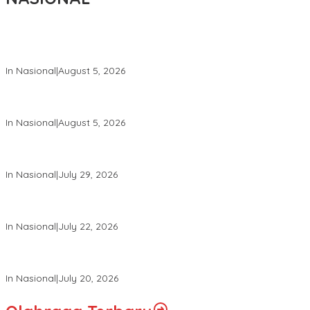
Wakil Panglima TNI dan Sejumlah Pejabat Negara Terima
Warga Kehormatan dan Brevet Korps Marinir
In Nasional
|
August 5, 2026
Panglima TNI Dampingi Menko Polkam Sampaikan Imbauan
Jaga Kondusivitas Bangsa
In Nasional
|
August 5, 2026
Panglima TNI Hadiri Pelantikan Pamong Praja Muda IPDN
Angkatan XXXIII Tahun 2026
In Nasional
|
July 29, 2026
Panglima TNI Hadiri Upacara Prasetya Perwira (Praspa) TNI
dan Polri Tahun 2026 di Istana Negara
In Nasional
|
July 22, 2026
Panglima TNI Hadiri Sidang Kabinet Paripurna Dipimpin Presiden
RI
In Nasional
|
July 20, 2026