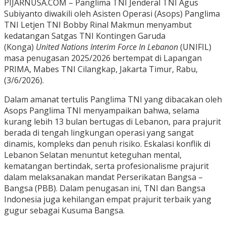
PIJARNUSA.COM – Panglima TNI Jenderal TNI Agus
Subiyanto diwakili oleh Asisten Operasi (Asops) Panglima
TNI Letjen TNI Bobby Rinal Makmun menyambut
kedatangan Satgas TNI Kontingen Garuda
(Konga)
United Nations Interim Force In Lebanon
(UNIFIL)
masa penugasan 2025/2026 bertempat di Lapangan
PRIMA, Mabes TNI Cilangkap, Jakarta Timur, Rabu,
(3/6/2026).
Dalam amanat tertulis Panglima TNI yang dibacakan oleh
Asops Panglima TNI menyampaikan bahwa, selama
kurang lebih 13 bulan bertugas di Lebanon, para prajurit
berada di tengah lingkungan operasi yang sangat
dinamis, kompleks dan penuh risiko. Eskalasi konflik di
Lebanon Selatan menuntut keteguhan mental,
kematangan bertindak, serta profesionalisme prajurit
dalam melaksanakan mandat Perserikatan Bangsa –
Bangsa (PBB). Dalam penugasan ini, TNI dan Bangsa
Indonesia juga kehilangan empat prajurit terbaik yang
gugur sebagai Kusuma Bangsa.