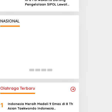
Pengelolaan SIPOL Lewat
Pendidikan Politik DPD PAN
NASIONAL
Panglima TNI Dampingi Menko
Panglima TNI Had
Polkam Sampaikan Imbauan Jaga
Pamong Praja M
Kondusivitas Bangsa
Angkatan XXXIII
In Nasional
|
August 5, 2026
In Nasional
|
July 29, 
Olahraga Terbaru
1
Indonesia Meraih Medali 9 Emas di 8 Th
Asian Taekwondo Indonesia