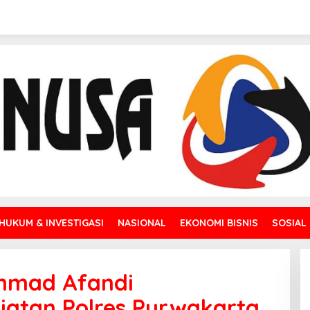
HUKUM & INVESTIGASI
NASIONAL
EKONOMI BISNIS
SOSIAL
chmad Afandi
atan Polres Purwakarta