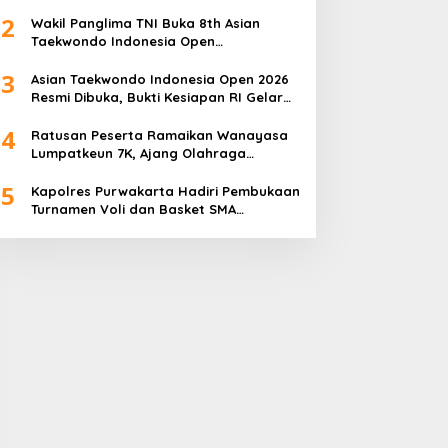
Championship 2026
2
Wakil Panglima TNI Buka 8th Asian
Taekwondo Indonesia Open
Championship 2026
3
Asian Taekwondo Indonesia Open 2026
Resmi Dibuka, Bukti Kesiapan RI Gelar
Event Kelas Dunia
4
Ratusan Peserta Ramaikan Wanayasa
Lumpatkeun 7K, Ajang Olahraga
Sekaligus Promosi Wisata
5
Kapolres Purwakarta Hadiri Pembukaan
Turnamen Voli dan Basket SMA
Indorama Founder’s Day 2026