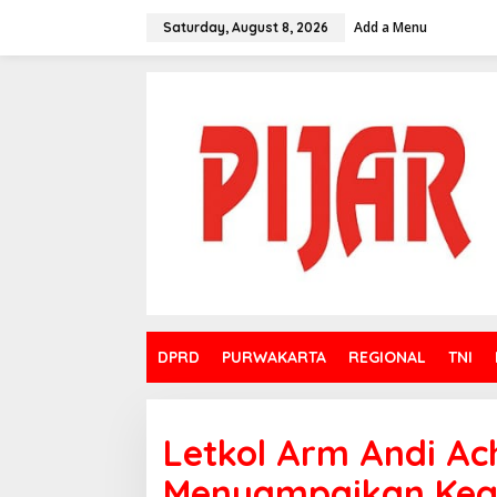
Skip
to
Add a Menu
Saturday, August 8, 2026
content
DPRD
PURWAKARTA
REGIONAL
TNI
Letkol Arm Andi A
Menyampaikan Kegi