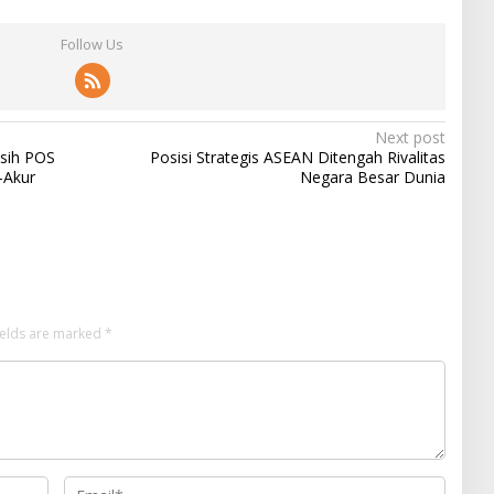
Follow Us
Next post
asih POS
Posisi Strategis ASEAN Ditengah Rivalitas
-Akur
Negara Besar Dunia
ields are marked
*