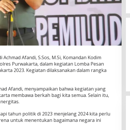
Wakil Panglima TNI dan Sejumlah
Pejabat Negara Terima Warga
Kehormatan dan Brevet Korps
In Nasional
|
August 5, 2026
Marinir
 Achmad Afandi, S.Sos, M.Si, Komandan Kodim
olres Purwakarta, dalam kegiatan Lomba Pesan
akarta 2023. Kegiatan dilaksanakan dalam rangka
hmad Afandi, menyampaikan bahwa kegiatan yang
arta membawa berkah bagi kita semua. Selain itu,
nergitas.
i tahun politik di 2023 menjelang 2024 kita perlu
ena untuk menentukan bagaimana negara ini