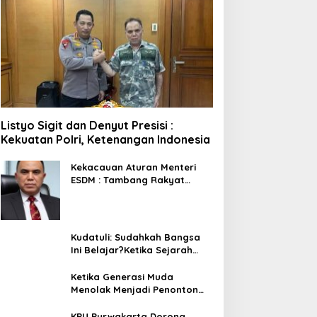
Listyo Sigit dan Denyut Presisi :
Kekuatan Polri, Ketenangan Indonesia
Kekacauan Aturan Menteri
ESDM : Tambang Rakyat
Terancam Bayar Reklamasi
Berkali-kali
Kudatuli: Sudahkah Bangsa
Ini Belajar?Ketika Sejarah
Bukan untuk Diperingati,
tetapi untuk Dihayati
Ketika Generasi Muda
Menolak Menjadi Penonton
Pelajaran dari Gerakan
Cockroach di India
KPU Purwakarta Dorong