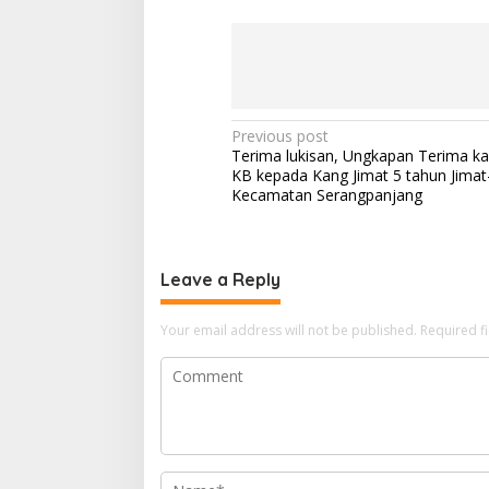
Post
Previous post
Terima lukisan, Ungkapan Terima k
navigation
KB kepada Kang Jimat 5 tahun Jimat
Kecamatan Serangpanjang
Leave a Reply
Your email address will not be published.
Required f