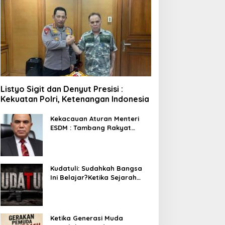
Listyo Sigit dan Denyut Presisi :
Kekuatan Polri, Ketenangan Indonesia
Kekacauan Aturan Menteri
ESDM : Tambang Rakyat
Terancam Bayar Reklamasi
Berkali-kali
Kudatuli: Sudahkah Bangsa
Ini Belajar?Ketika Sejarah
Bukan untuk Diperingati,
tetapi untuk Dihayati
Ketika Generasi Muda