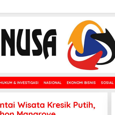
HUKUM & INVESTIGASI
NASIONAL
EKONOMI BISNIS
SOSIAL
tai Wisata Kresik Putih,
ohon Mangrove