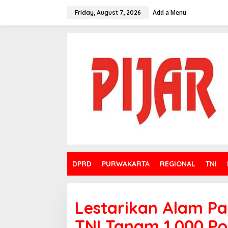
Skip
to
Add a Menu
Friday, August 7, 2026
content
DPRD
PURWAKARTA
REGIONAL
TNI
Lestarikan Alam Pan
TNI Tanam 1.000 P