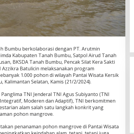
h Bumbu berkolaborasi dengan PT. Arutmin
kopimda Kabupaten Tanah Bumbu, Satpol Airud Tanah
usan, BKSDA Tanah Bumbu, Pencak Silat Kera Sakti
Azzikra Batulicin melaksanakan program
anyak 1.000 pohon di wilayah Pantai Wisata Kersik
 Kalimantan Selatan, Kamis (21/2/2024).
Panglima TNI Jenderal TNI Agus Subiyanto (TNI
 Integratif, Moderen dan Adaptif), TNI berkomitmen
Wakil Panglima TNI dan Sejumlah
estarian alam salah satu langkah konkrit yang
Pejabat Negara Terima Warga
anaman pohon mangrove.
Kehormatan dan Brevet Korps
In Nasional
|
August 5, 2026
Marinir
takan penanaman pohon mangrove di Pantai Wisata
meningkatkan keindahan alam, tetapi, tetapi juga