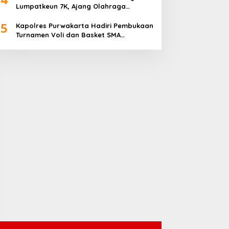
Lumpatkeun 7K, Ajang Olahraga
Sekaligus Promosi Wisata
5
Kapolres Purwakarta Hadiri Pembukaan
Turnamen Voli dan Basket SMA
Indorama Founder’s Day 2026